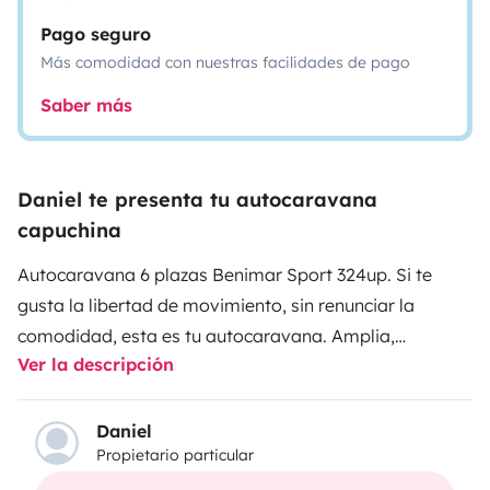
Pago seguro
Más comodidad con nuestras facilidades de pago
Saber más
Daniel te presenta tu autocaravana
capuchina
Autocaravana 6 plazas Benimar Sport 324up. Si te
gusta la libertad de movimiento, sin renunciar la
comodidad, esta es tu autocaravana. Amplia,
Ver la descripción
espaciosa, muy cómoda. Tiene 6 plazas para viajar,
dormir. Cocina equipada con todo lo necesario para
cocinar, platos, vasos, cubiertos, cafetera italiana.
Daniel
Propietario particular
Autocaravana super nueva.