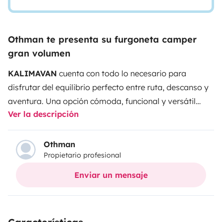
Othman te presenta su furgoneta camper
gran volumen
KALIMAVAN
cuenta con todo lo necesario para
disfrutar del equilibrio perfecto entre ruta, descanso y
aventura. Una opción cómoda, funcional y versátil
Ver la descripción
para viajeros y viajeras con ganas de libertad.
Con
4
plazas para viajar y dormir
, este modelo de camper
está pensado tanto para escapadas en grupo como
Othman
Propietario profesional
para viajes en solitario o en pareja. Su interior
incorpora dos camas en litera de 140 cm, con cama
Enviar un mensaje
superior desmontable para adaptar el espacio a cada
experiencia.
Su distribución interior y las posibilidades
que ofrece para disfrutar al aire libre la convierten en