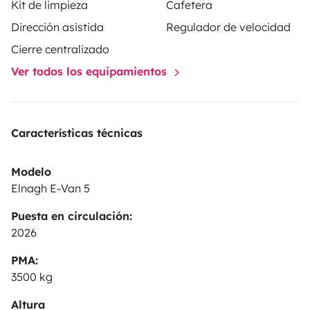
Kit de limpieza
Cafetera
Manguera para llenado de agua
Electricidad
Tomas
12V/USB · Cable de conexión 220V · Adaptador
Dirección asistida
Regulador de velocidad
europeo
Cierre centralizado
Ver todos los equipamientos
Características técnicas
Modelo
Elnagh E-Van 5
Puesta en circulación:
2026
PMA:
3500 kg
Altura