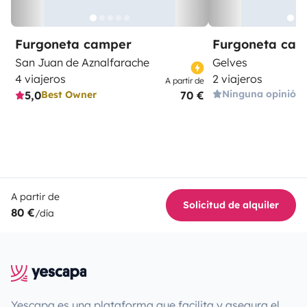
Furgoneta camper
Furgoneta ca
San Juan de Aznalfarache
Gelves
4 viajeros
2 viajeros
A partir de
Ninguna opinión
5,0
70 €
Best Owner
A partir de
Solicitud de alquiler
80 €
/día
Yescapa es una plataforma que facilita y asegura el