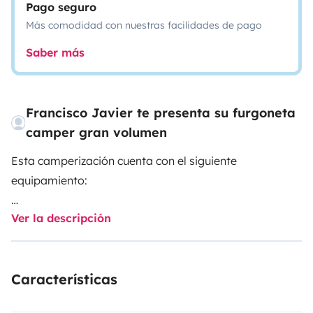
Pago seguro
Más comodidad con nuestras facilidades de pago
Saber más
Francisco Javier te presenta su furgoneta
camper gran volumen
Esta camperización cuenta con el siguiente
equipamiento:
Ver la descripción
Aislamiento térmico acústico en suelo, paredes y
techo.
Papeleado interior con revestimientos en piel
Características
Mobiliario realizado con terminación Fresno y Wengue
cuatro plazas para viajar y cuatro para dormir