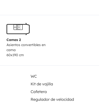
IL.
*AIRE
S
*DEPÓSITO AGUA GRISES
 ELÉCTRICA.
*NEVERA CON
V
*Secador de pelo 900
uera de origen o aeropuerto,
Camas 2
y A coruña.
*Limpieza interior en
Asientos convertibles en
.
cama
60x190 cm
WC
Kit de vajilla
Cafetera
Regulador de velocidad