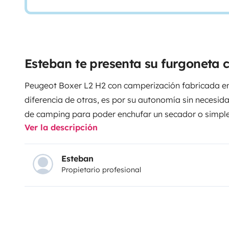
Esteban te presenta su furgoneta
Peugeot Boxer L2 H2 con camperización fabricada e
diferencia de otras, es por su autonomía sin necesi
de camping para poder enchufar un secador o simpl
Ver la descripción
en vivienda. Vive la pura experiencia de la independe
de litio 300 para total libertad.
Ideal para viajes en p
cama supletoria.
Si eres un aventurero solitario, esta
Esteban
Propietario profesional
mascota con nosotros siempre sin ningún extra
Servi
Santiago de Compostela, Pontevedra y A Coruña en 
estaciones.
Equipamiento montado
*BATERÍA LITIO 
2000 W.
*CONTROLADOR DE CARGA DE BATERÍA V
(CARGADOR DE BATERÍA EN MARCHA)
*PLACA SO