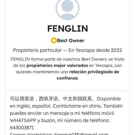
FENGLIN
Best Owner
Propietario particular — En Yescapa desde 2022
FENGLIN
forma parte de nuestros Best Owners: se trata
de los
propietarios mejor valorados
en
Yescapa
, con
quienes mantenemos una
relación privilegiada de
confianza
.
可以用英语，西班牙语。中文和我联系。Disponible
en inglés, español. Contáctame en chino. También
puedes enviar un mensaje a mi teléfono móvil
WHATSAPP y buzón, mi número de teléfono:
643003871
Correo electrónico: tianmin035@gmail.com