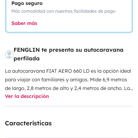
Pago seguro
Más comodidad con nuestras facilidades de pago
Saber más
FENGLIN te presenta su autocaravana
perfilada
La autocaravana FIAT AERO 660 LD es la opción ideal
para viajar con familiares y amigos. Mide 6,9 metros
de largo, 2,8 metros de alto y 2,4 metros de ancho. La
Ver la descripción
espaciosa y luminosa cabina cuenta con un gran techo
solar para garantizar la comodidad de los pasajeros.
Tanto la parte delantera como la trasera están
Características
equipadas con cámaras de salpicadero y de marcha
atrás. Otras características incluyen: antena satelital