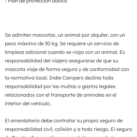
- Plan de protección básico
Seguros de alquiler
Asistencias de alquiler
Ayuda propietario
Se admiten mascotas, un animal por alquiler, con un
peso máximo de 30 kg. Se requiere un servicio de
limpieza adicional cuando se viaja con un animal. Es
responsabilidad del viajero asegurarse de que su
Medios de pago seguros
Pago en varios plazos
mascota viaje de forma segura y de conformidad con
la normativa local. Indie Campers declina toda
Descargar en
Disponible en
responsabilidad por las multas o gastos legales
App Store
Google Play
relacionados con el transporte de animales en el
interior del vehículo.
Blog
Contáctanos
Empleo
CGU
El arrendatario debe contratar su propio seguro de
responsabilidad civil, colisión y a todo riesgo. El seguro
Confidencialidad
Cookies