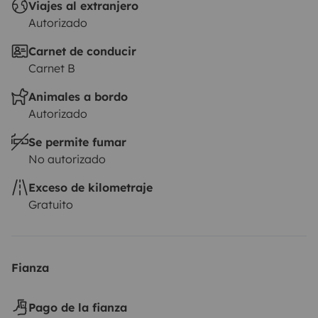
Viajes al extranjero
de Roadsurfer se aplica con carácter secundario, como
Autorizado
complemento al seguro personal del arrendatario.
Carnet de conducir
Carnet B
Animales a bordo
Autorizado
Se permite fumar
No autorizado
Exceso de kilometraje
Gratuito
Fianza
Pago de la fianza