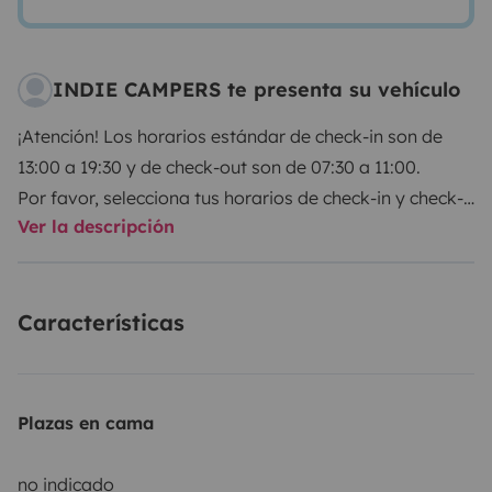
INDIE CAMPERS te presenta su vehículo
¡Atención! Los horarios estándar de check-in son de
13:00 a 19:30 y de check-out son de 07:30 a 11:00.
Por favor, selecciona tus horarios de check-in y check-
Ver la descripción
out directamente con Indie Campers.
Indie Campers ofrece un servicio de recogida y
Características
devolución las 24 horas del día, los 7 días de la
semana, gracias a unos horarios de llegada y salida
flexibles. Durante el horario habitual de la agencia, la
recogida y la devolución no conllevan ningún coste
Plazas en cama
adicional. Si estos horarios no se ajustan a tu agenda,
te garantizan igualmente una gran flexibilidad
no indicado