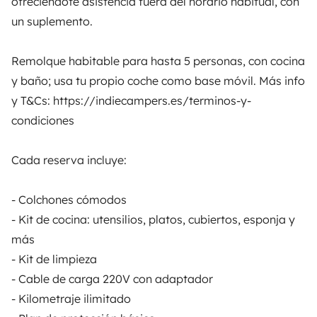
ofreciéndote asistencia fuera del horario habitual, con
un suplemento.
ALQUILER AUTOCARAVANAS
Remolque habitable para hasta 5 personas, con cocina
¿Cómo funciona?
y baño; usa tu propio coche como base móvil. Más info
Alquilar una autocaravana
y T&Cs: https://indiecampers.es/terminos-y-
condiciones
Tus primeros pasos en autocaravana
Las opiniones de nuestros usuarios
Cada reserva incluye:
Ayuda viajero
- Colchones cómodos
- Kit de cocina: utensilios, platos, cubiertos, esponja y
PROPIETARIOS
más
- Kit de limpieza
Anunciar un vehículo
- Cable de carga 220V con adaptador
Contrato de alquiler
- Kilometraje ilimitado