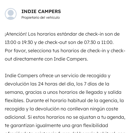
Reservar
69,52 €
/día
INDIE CAMPERS
Propietario del vehículo
¡Atención! Los horarios estándar de check-in son de
13:00 a 19:30 y de check-out son de 07:30 a 11:00.
Yescapa es una plataforma que facilita y asegura el
Por favor, selecciona tus horarios de check-in y check-
alquiler de autocaravanas y furgonetas campers entre
out directamente con Indie Campers.
particulares. La plataforma tiene el papel de
intermediario de confianza y propone una solución
llave en mano para unas vacaciones en total libertad y
Indie Campers ofrece un servicio de recogida y
seguridad.
devolución las 24 horas del día, los 7 días de la
semana, gracias a unos horarios de llegada y salida
3.84/5 sobre 1170 opiniones de usuarios en Trusted
flexibles. Durante el horario habitual de la agencia, la
Shops
recogida y la devolución no conllevan ningún coste
adicional. Si estos horarios no se ajustan a tu agenda,
Instagram
X
Pinterest
Facebook
te garantizan igualmente una gran flexibilidad