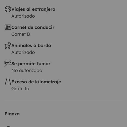
El arrendatario debe contratar su propio seguro de
Viajes al extranjero
responsabilidad civil, colisión y a todo riesgo. El seguro
Autorizado
de Roadsurfer se aplica con carácter secundario, como
complemento al seguro personal del arrendatario.
Carnet de conducir
Carnet B
Animales a bordo
Autorizado
Se permite fumar
No autorizado
Exceso de kilometraje
Gratuito
Fianza