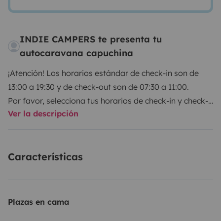
INDIE CAMPERS te presenta tu
autocaravana capuchina
¡Atención! Los horarios estándar de check-in son de
13:00 a 19:30 y de check-out son de 07:30 a 11:00.
Por favor, selecciona tus horarios de check-in y check-
Ver la descripción
out directamente con Indie Campers.
Indie Campers ofrece un servicio de recogida y
Características
devolución las 24 horas del día, los 7 días de la
semana, gracias a unos horarios de llegada y salida
flexibles. Durante el horario habitual de la agencia, la
recogida y la devolución no conllevan ningún coste
Plazas en cama
adicional. Si estos horarios no se ajustan a tu agenda,