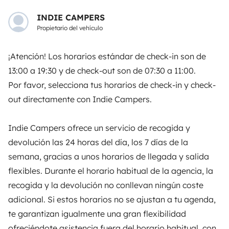
A partir de
Reservar
INDIE CAMPERS
69,2 €
/día
Propietario del vehículo
¡Atención! Los horarios estándar de check-in son de
13:00 a 19:30 y de check-out son de 07:30 a 11:00.
Por favor, selecciona tus horarios de check-in y check-
Yescapa es una plataforma que facilita y asegura el
out directamente con Indie Campers.
alquiler de autocaravanas y furgonetas campers entre
particulares. La plataforma tiene el papel de
intermediario de confianza y propone una solución
Indie Campers ofrece un servicio de recogida y
llave en mano para unas vacaciones en total libertad y
devolución las 24 horas del día, los 7 días de la
seguridad.
semana, gracias a unos horarios de llegada y salida
flexibles. Durante el horario habitual de la agencia, la
3.84/5 sobre 1170 opiniones de usuarios en Trusted
recogida y la devolución no conllevan ningún coste
Shops
adicional. Si estos horarios no se ajustan a tu agenda,
te garantizan igualmente una gran flexibilidad
Instagram
X
Pinterest
Facebook
ofreciéndote asistencia fuera del horario habitual, con