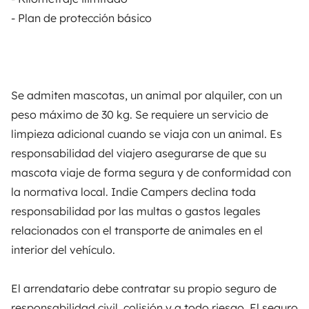
- Plan de protección básico
Seguros de alquiler
Asistencias de alquiler
Ayuda propietario
Se admiten mascotas, un animal por alquiler, con un
peso máximo de 30 kg. Se requiere un servicio de
limpieza adicional cuando se viaja con un animal. Es
responsabilidad del viajero asegurarse de que su
Medios de pago seguros
Pago en varios plazos
mascota viaje de forma segura y de conformidad con
la normativa local. Indie Campers declina toda
Descargar en
Disponible en
responsabilidad por las multas o gastos legales
App Store
Google Play
relacionados con el transporte de animales en el
interior del vehículo.
Blog
Contáctanos
Empleo
CGU
El arrendatario debe contratar su propio seguro de
responsabilidad civil, colisión y a todo riesgo. El seguro