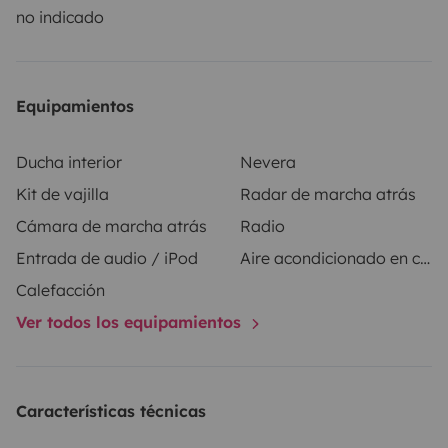
te garantizan igualmente una gran flexibilidad
no indicado
ofreciéndote asistencia fuera del horario habitual, con
un suplemento.
Equipamientos
Autocaravana familiar (Clase C) para 5–7 personas
según región, varios dormitorios dobles y zona de
Ducha interior
Nevera
estar funcional para viajes fáciles y divertidos. Más
Kit de vajilla
Radar de marcha atrás
info y T&Cs: https://indiecampers.es/terminos-y-
Cámara de marcha atrás
Radio
condiciones
Entrada de audio / iPod
Aire acondicionado en cabina
Cada reserva incluye:
Calefacción
Ver todos los equipamientos
- Colchones cómodos
- Kit de cocina: utensilios, platos, cubiertos, esponja y
más
Características técnicas
- Kit de limpieza