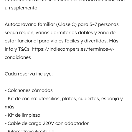
un suplemento.
ALQUILER AUTOCARAVANAS
Autocaravana familiar (Clase C) para 5–7 personas
según región, varios dormitorios dobles y zona de
¿Cómo funciona?
estar funcional para viajes fáciles y divertidos. Más
Alquilar una autocaravana
info y T&Cs: https://indiecampers.es/terminos-y-
condiciones
Tus primeros pasos en autocaravana
Las opiniones de nuestros usuarios
Cada reserva incluye:
Ayuda viajero
- Colchones cómodos
- Kit de cocina: utensilios, platos, cubiertos, esponja y
PROPIETARIOS
más
- Kit de limpieza
Anunciar un vehículo
- Cable de carga 220V con adaptador
Contrato de alquiler
- Kilometraje ilimitado