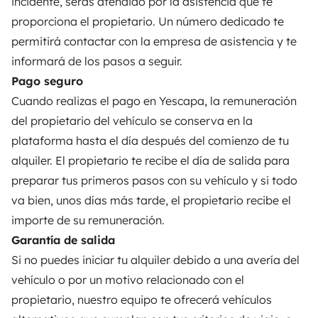
incidente, serás atendido por la asistencia que te
Seguros de alquiler
proporciona el propietario. Un número dedicado te
Asistencias de alquiler
permitirá contactar con la empresa de asistencia y te
informará de los pasos a seguir.
Ayuda propietario
Pago seguro
Cuando realizas el pago en Yescapa, la remuneración
del propietario del vehículo se conserva en la
plataforma hasta el día después del comienzo de tu
Medios de pago seguros
Pago en varios plazos
alquiler. El propietario te recibe el día de salida para
preparar tus primeros pasos con su vehículo y si todo
Descargar en
Disponible en
va bien, unos días más tarde, el propietario recibe el
App Store
Google Play
importe de su remuneración.
Garantía de salida
Si no puedes iniciar tu alquiler debido a una avería del
Blog
Contáctanos
Empleo
CGU
vehículo o por un motivo relacionado con el
propietario, nuestro equipo te ofrecerá vehículos
Confidencialidad
Cookies