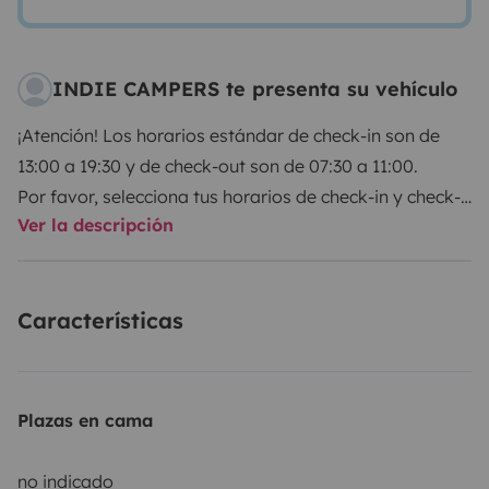
INDIE CAMPERS te presenta su vehículo
¡Atención! Los horarios estándar de check-in son de
13:00 a 19:30 y de check-out son de 07:30 a 11:00.
Por favor, selecciona tus horarios de check-in y check-
Ver la descripción
out directamente con Indie Campers.
Indie Campers ofrece un servicio de recogida y
Características
devolución las 24 horas del día, los 7 días de la
semana, gracias a unos horarios de llegada y salida
flexibles. Durante el horario habitual de la agencia, la
recogida y la devolución no conllevan ningún coste
Plazas en cama
adicional. Si estos horarios no se ajustan a tu agenda,
te garantizan igualmente una gran flexibilidad
no indicado