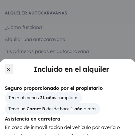
ALQUILER AUTOCARAVANAS
¿Cómo funciona?
Alquilar una autocaravana
Tus primeros pasos en autocaravana
Las opiniones de nuestros usuarios
Incluido en el alquiler
Ayuda viajero
Seguro proporcionado por el propietario
Tener al menos 
21 años
 cumplidos
PROPIETARIOS
Tener un 
Carnet B
 desde hace 
1 año
 o más
Anunciar un vehículo
Asistencia en carretera
Contrato de alquiler
En caso de inmovilización del vehículo por avería o