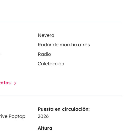
de un dormitorio; 4 plazas y 4
a. Más info y T&Cs:
Nevera
Radar de marcha atrás
s
Radio
Calefacción
 y más
entos
Puesta en circulación:
tive Poptop
2026
Altura