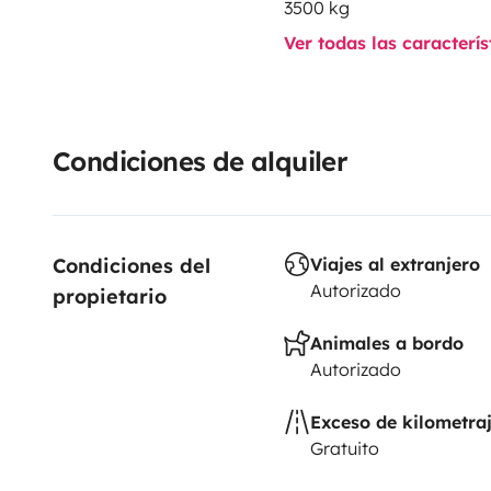
3500 kg
Se admiten mascotas, un animal por alquiler, con un
Ver todas las caracterí
requiere un servicio de limpieza adicional cuando se 
responsabilidad del viajero asegurarse de que su ma
conformidad con la normativa local. Indie Campers 
las multas o gastos legales relacionados con el trans
Condiciones de alquiler
del vehículo.
El arrendatario debe contratar su propio seguro de res
Condiciones del 
Viajes al extranjero
todo riesgo. El seguro de Roadsurfer se aplica con c
Autorizado
propietario
complemento al seguro personal del arrendatario.
Animales a bordo
Autorizado
Exceso de kilometra
Gratuito