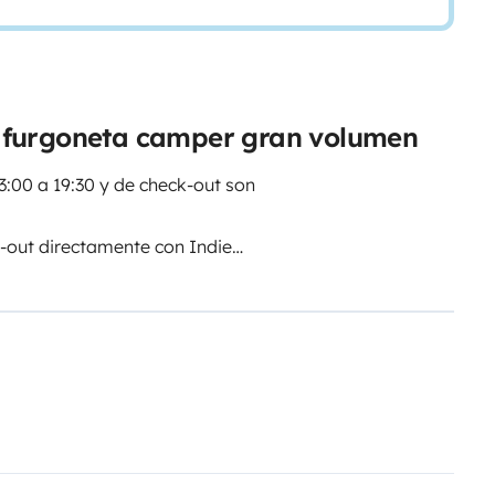
 furgoneta camper gran volumen
3:00 a 19:30 y de check-out son
k-out directamente con Indie
ción las 24 horas del día, los 7
 y salida flexibles. Durante el
lución no conllevan ningún coste
a, te garantizan igualmente una
rario habitual, con un