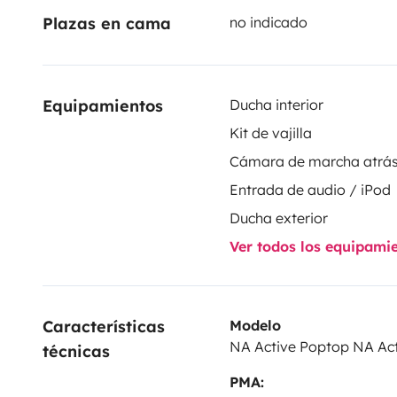
Plazas en cama
no indicado
Camper de tamaño medio con techo elevable que aña
camas. Autónomo y preparado para todo tipo de clim
https://indiecampers.es/terminos-y-condiciones
Equipamientos
Ducha interior
Kit de vajilla
Cada reserva incluye:
Cámara de marcha atrá
Entrada de audio / iPod
- Colchones cómodos
Ducha exterior
- Kit de cocina: utensilios, platos, cubiertos, esponja
Ver todos los equipami
- Kit de limpieza
- Cable de carga 220V con adaptador
- Kilometraje ilimitado
- Plan de protección básico
Características 
Modelo
NA Active Poptop NA Ac
técnicas
PMA: