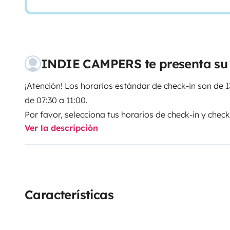
INDIE CAMPERS te presenta su
¡Atención! Los horarios estándar de check-in son de 1
de 07:30 a 11:00.
Por favor, selecciona tus horarios de check-in y chec
Ver la descripción
Campers.
Indie Campers ofrece un servicio de recogida y devolu
días de la semana, gracias a unos horarios de llegada
horario habitual de la agencia, la recogida y la devo
Características
adicional. Si estos horarios no se ajustan a tu agend
gran flexibilidad ofreciéndote asistencia fuera del ho
suplemento.