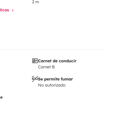
2 m
 peso máximo de 30 kg. Se
sticas
viaja con un animal. Es
scota viaje de forma segura y de
declina toda responsabilidad por
porte de animales en el interior
ponsabilidad civil, colisión y a
Carnet de conducir
arácter secundario, como
Carnet B
Se permite fumar
No autorizado
je