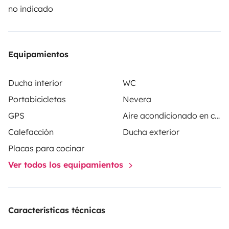
de Roadsurfer se aplica con carácter secundario, como
no indicado
complemento al seguro personal del arrendatario.
Equipamientos
Ducha interior
WC
Portabicicletas
Nevera
GPS
Aire acondicionado en cabina
Calefacción
Ducha exterior
Placas para cocinar
Ver todos los equipamientos
Características técnicas