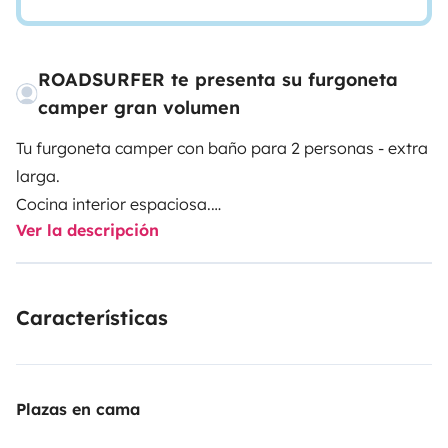
ROADSURFER te presenta su furgoneta
camper gran volumen
Tu furgoneta camper con baño para 2 personas - extra
larga.
Cocina interior espaciosa.
Ver la descripción
Baño extra grande con ducha de agua caliente y WC.
Calefacción autónoma. 2 camas sin conversión.
Más info y T&Cs: https://roadsurfer.com/wp-
Características
content/uploads/roadsurfer-RENT-TermsConditions-
2026-1-15-ES.pdf
El arrendatario debe contratar su propio seguro de
Plazas en cama
responsabilidad civil, colisión y a todo riesgo. El seguro