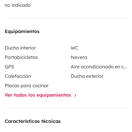
de Roadsurfer se aplica con carácter secundario, como
no indicado
complemento al seguro personal del arrendatario.
Equipamientos
Ducha interior
WC
Portabicicletas
Nevera
GPS
Aire acondicionado en cabina
Calefacción
Ducha exterior
Placas para cocinar
Ver todos los equipamientos
Características técnicas