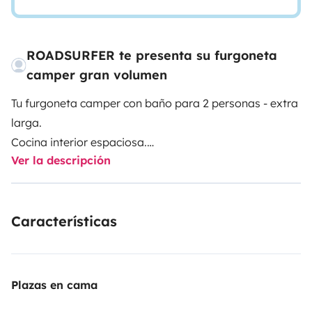
ROADSURFER te presenta su furgoneta
camper gran volumen
Tu furgoneta camper con baño para 2 personas - extra
larga.
Cocina interior espaciosa.
Ver la descripción
Baño extra grande con ducha de agua caliente y WC.
Calefacción autónoma. 2 camas sin conversión.
Más info y T&Cs: https://roadsurfer.com/wp-
Características
content/uploads/roadsurfer-RENT-TermsConditions-
2026-1-15-ES.pdf
El arrendatario debe contratar su propio seguro de
Plazas en cama
responsabilidad civil, colisión y a todo riesgo. El seguro