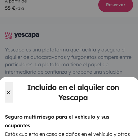
A partir de
Reservar
55 €
/día
Yescapa es una plataforma que facilita y asegura el
alquiler de autocaravanas y furgonetas campers entre
particulares. La plataforma tiene el papel de
intermediario de confianza y propone una solución
llave en mano para unas vacaciones en total libertad y
Incluido en el alquiler con
seguridad.
Yescapa
3.88/5 sobre 1170 opiniones de usuarios en Trusted
Shops
Seguro multirriesgo para el vehículo y sus
ocupantes
Instagram
X
Pinterest
Facebook
Estás cubierto en caso de daños en el vehículo y otros