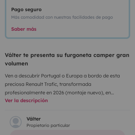
Pago seguro
Más comodidad con nuestras facilidades de pago
Saber más
Válter te presenta su furgoneta camper gran
volumen
Ven a descubrir Portugal o Europa a bordo de esta
preciosa Renault Trafic, transformada
profesionalmente en 2026 (montaje nuevo), en
Ver la descripción
excelente estado y fácil de conducir, que te permitirá
conectar con la naturaleza de forma sencilla y
cómoda.
Válter
Propietario particular
Equipada con: