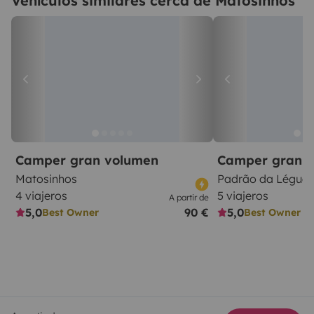
Vehículos similares cerca de Matosinhos
Camper gran volumen
Camper gran 
Matosinhos
Padrão da Légua
4 viajeros
5 viajeros
A partir de
5,0
90 €
5,0
Best Owner
Best Owner