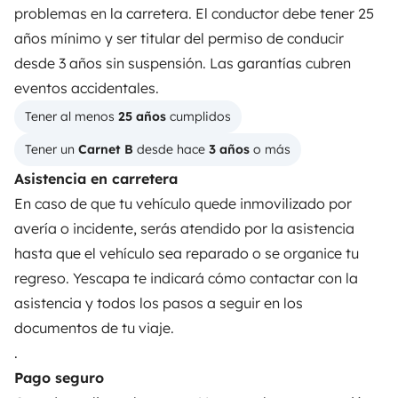
problemas en la carretera. El conductor debe tener 25
años mínimo y ser titular del permiso de conducir
ALQUILER AUTOCARAVANAS
desde 3 años sin suspensión. Las garantías cubren
¿Cómo funciona?
eventos accidentales.
Tener al menos 
25 años
 cumplidos
Alquilar una autocaravana
Tener un 
Carnet B
 desde hace 
3 años
 o más
Tus primeros pasos en autocaravana
Asistencia en carretera
Las opiniones de nuestros usuarios
En caso de que tu vehículo quede inmovilizado por
avería o incidente, serás atendido por la asistencia
Ayuda viajero
hasta que el vehículo sea reparado o se organice tu
regreso. Yescapa te indicará cómo contactar con la
PROPIETARIOS
asistencia y todos los pasos a seguir en los
documentos de tu viaje.
Anunciar un vehículo
.
Contrato de alquiler
Pago seguro