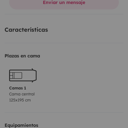
Enviar un mensaje
- Utensilios de cocina;
- Ropa de cama;
- Toallas;
Características
- Linternas;
- Mesa y sillas de exterior;
- Posibilidad de alquilar una tabla de SUP.
Plazas en cama
Camas 1
Cama central
125x195 cm
Equipamientos