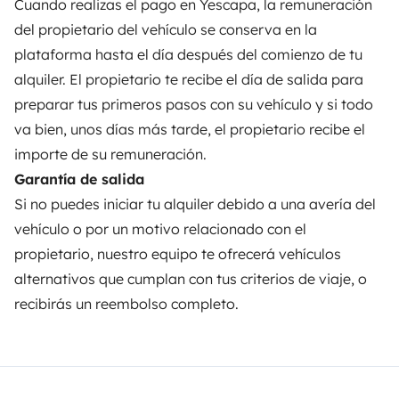
Cuando realizas el pago en Yescapa, la remuneración
Seguros de alquiler
del propietario del vehículo se conserva en la
Asistencias de alquiler
plataforma hasta el día después del comienzo de tu
alquiler. El propietario te recibe el día de salida para
Ayuda propietario
preparar tus primeros pasos con su vehículo y si todo
va bien, unos días más tarde, el propietario recibe el
importe de su remuneración.
Garantía de salida
Medios de pago seguros
Pago en varios plazos
Si no puedes iniciar tu alquiler debido a una avería del
vehículo o por un motivo relacionado con el
Descargar en
Disponible en
propietario, nuestro equipo te ofrecerá vehículos
App Store
Google Play
alternativos que cumplan con tus criterios de viaje, o
recibirás un reembolso completo.
Blog
Contáctanos
Empleo
CGU
Confidencialidad
Cookies