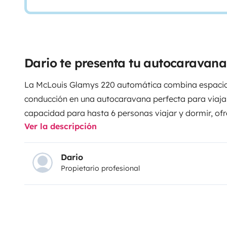
Dario te presenta tu autocaravan
La McLouis Glamys 220 automática combina espacio, 
conducción en una autocaravana perfecta para viaja
capacidad para hasta 6 personas viajar y dormir, of
Ver la descripción
cómoda gracias a su gran cama capuchina, cama tra
Dispone de cocina completamente equipada, baño co
agua caliente y un amplio garaje para llevar todo lo
Dario
Propietario profesional
cambio automático hace la conducción mucho más c
especialmente en viajes largos o rutas de montaña.
Ideal para disfrutar de vacaciones, escapadas de fi
aventuras por toda Europa.