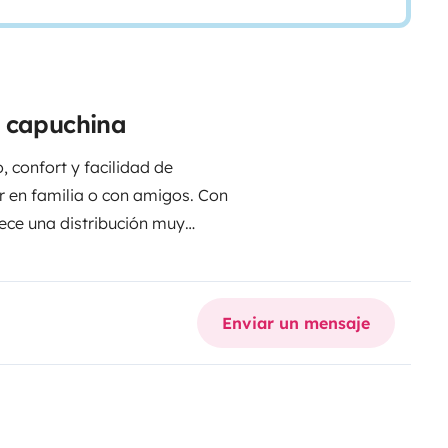
a capuchina
confort y facilidad de
r en familia o con amigos. Con
rece una distribución muy
sera y comedor convertible.
mpleto con ducha, calefacción,
 necesario en tus escapadas. Su
Enviar un mensaje
ómoda y relajada,
n de semana, MotoGP, Fórmula 1 o