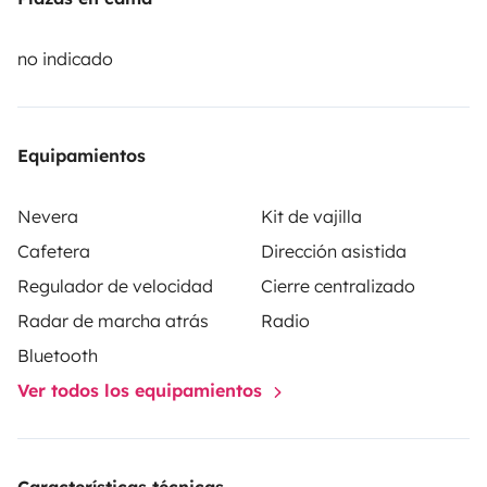
totalement autonome en électricité grâce à son
système solaire intégré. Avec ses à peine 2 mètres de
no indicado
hauteur, il passe la grande majorité des barrières de
parking et reste maniable en ville comme sur les
petites routes de campagne.
Que ce soit pour un
Equipamientos
weekend au bord de la mer, une escapade en
montagne ou une longue traversée du pays, ce van a
Nevera
Kit de vajilla
déjà prouvé qu'il pouvait tout faire. Il n'attend plus que
Cafetera
Dirección asistida
vous !
Regulador de velocidad
Cierre centralizado
Radar de marcha atrás
Radio
Bluetooth
Ver todos los equipamientos