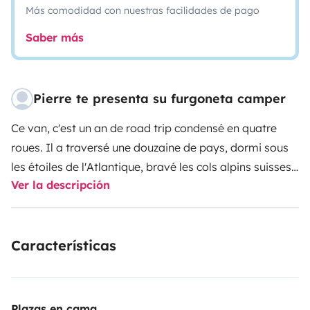
Más comodidad con nuestras facilidades de pago
Saber más
Pierre te presenta su furgoneta camper
Ce van, c'est un an de road trip condensé en quatre
roues. Il a traversé une douzaine de pays, dormi sous
les étoiles de l'Atlantique, bravé les cols alpins suisses
Ver la descripción
et slalomé dans des ruelles méditerranéennes.
Aujourd'hui, il est prêt à écrire votre
histoire.
L'aménagement a été conçu et réalisé à la
Características
main, avec soin, pour maximiser le confort sans
sacrifier l'espace. Ici, pas de compromis : un vrai lit
deux places vous attend, avec une isolation soignée
qui fait toute la différence.
Côté pratique, le van est
Plazas en cama