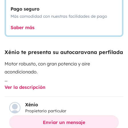
Pago seguro
Más comodidad con nuestras facilidades de pago
Saber más
Xénio te presenta su autocaravana perfilada
Motor robusto, con gran potencia y aire
acondicionado.
Ver la descripción
Características interiores:
- 1 cama doble fija
Xénio
Propietario particular
- 1 mesa de comedor convertible en cama doble
Enviar un mensaje
- Comedor con capacidad para 4 personas