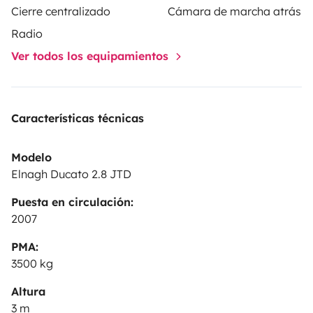
Cierre centralizado
Cámara de marcha atrás
- Mesa exterior para 4 personas (opcional)
Radio
Para la seguridad de todos, proporcionamos:
Ver todos los equipamientos
- Botiquín de primeros auxilios
- Mono, triángulo de emergencia y chaleco salvavidas
Características técnicas
El depósito de seguridad es de 700 €
Modelo
Elnagh Ducato 2.8 JTD
Puesta en circulación:
2007
PMA:
3500 kg
Altura
3 m