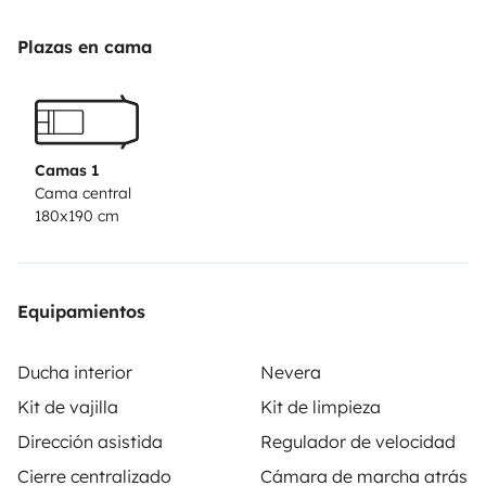
sin problema.
Tres claraboyas (una con ventilador y
extractor)
Cierre de seguridad en el maletero
Perfecta
Plazas en cama
para escapadas improvisadas, rutas largas o
simplemente desconectar
Camas 1
Cama central
180x190 cm
Equipamientos
Ducha interior
Nevera
Kit de vajilla
Kit de limpieza
Dirección asistida
Regulador de velocidad
Cierre centralizado
Cámara de marcha atrás