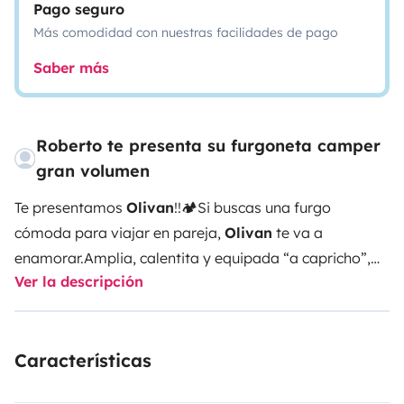
Pago seguro
Más comodidad con nuestras facilidades de pago
Saber más
Roberto te presenta su furgoneta camper
gran volumen
Te presentamos
Olivan
!!
🏕️Si buscas una furgo
cómoda para viajar en pareja,
Olivan
te va a
enamorar.
Amplia, calentita y equipada “a capricho”,
Ver la descripción
tiene:
🔋Batería de litio para una gran autonomía
🚿
Ducha caliente
🚽Potty portatil para fácil limpieza
♨️
Calefacción estacionaria
🍳Cocina completa con dos
Características
fuegos a gas
🌬️Nevera y congelador
🚴‍♂️Maletero
donde caben 1 o 2 bicis, tablas o material de aventura