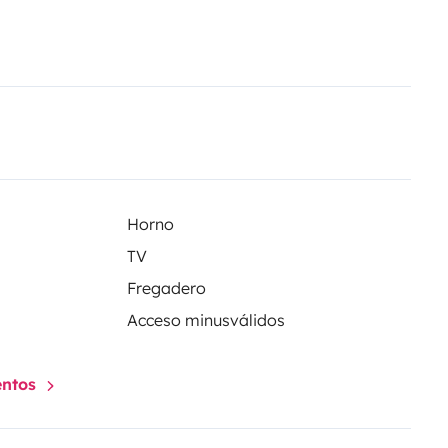
nzelbetten (2 x 200 x 80
Sitzgruppe
Offener und besser
amm-Kocher & großem
isung und Unterstützung
 möglich
Perfekt geeignet für
he Seenplatte oder durch ganz
 und den nächsten Campingurlaub
Horno
TV
Fregadero
Acceso minusválidos
entos