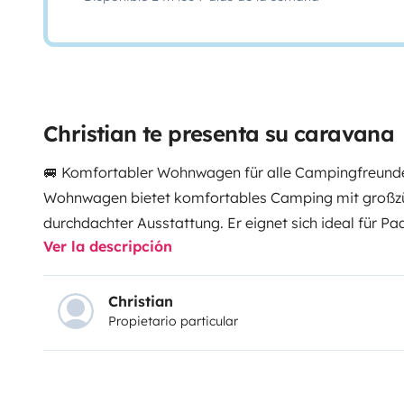
Christian te presenta su caravana
🚐 Komfortabler Wohnwagen für alle Campingfreunde
Wohnwagen bietet komfortables Camping mit groß
durchdachter Ausstattung. Er eignet sich ideal für Pa
Ver la descripción
ganz normale Campingfreunde, die entspannt und ko
die barrierefreundliche Gestaltung profitieren zusätzl
Menschen mit eingeschränkter Mobilität von mehr B
Christian
Propietario particular
beim Camping.
Der Wohnwagen befindet sich in ein
Zustand und wurde praktisch sowie wohnlich ausgest
ist der offene Innenraum mit deutlich mehr Platz als
Wohnwagen.
✔ Besonderheiten & Vorteile
Extra breit