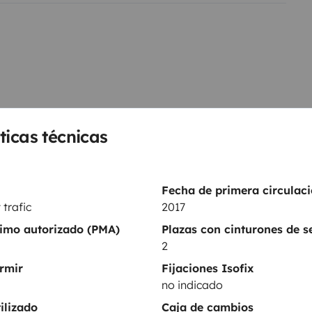
es)
Espace repas avec table et
 pluie
🚗
Facile à conduire et
re, même pour les novices du
ilement tout en offrant un espace
Mer, montagne, campagne…
tonomie. C’est la solution
ticas técnicas
’hébergement.
Regulador de velocidad
Radar de marcha atrás
Fecha de primera circulaci
 trafic
2017
Entrada de audio / iPod
ximo autorizado (PMA)
Plazas con cinturones de 
Mesa interior
2
rmir
Fijaciones Isofix
entos
no indicado
ilizado
Caja de cambios