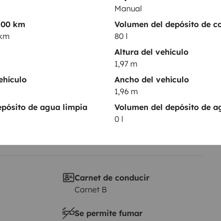
Manual
Puesta en circulación:
100 km
Volumen del depósito de c
2017
 km
80 l
Altura
Altura del vehículo
1,97 m
1,97 m
sticas
ehículo
Ancho del vehículo
1,96 m
pósito de agua limpia
Volumen del depósito de a
0 l
Carnet de conducir
Carnet B
Se permite fumar