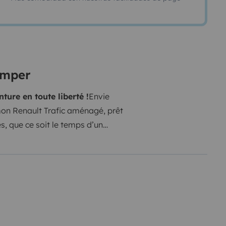
amper
ture en toute liberté !
Envie
mon Renault Trafic aménagé, prêt
, que ce soit le temps d’un
stiques
Année : 2017
Kilométrage :
le et fonctionnel
Ce véhicule a
. Vous y trouverez :
🛠️
onnes
Un espace de rangement
cuisine
Une table modulable pour
 prises pour recharger vos
et habillage propre (ancienne