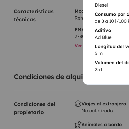
Diesel
Características 
Modelo
Consumo por 
Renault Renault trafic
técnicas
de 8 a 10 l/100
PMA:
Aditivo
2780 kg
Ad Blue
Ver todas las caracterí
Longitud del v
5 m
Volumen del de
25 l
Condiciones de alquiler
Condiciones del 
Viajes al extranjero
No autorizado
propietario
Animales a bordo