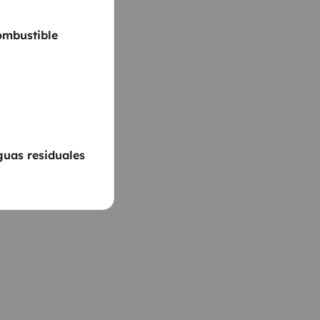
ombustible
guas residuales