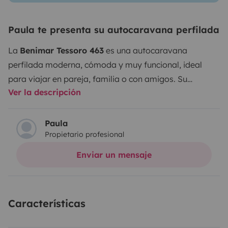
Paula te presenta su autocaravana perfilada
La
Benimar Tessoro 463
es una autocaravana
perfilada moderna, cómoda y muy funcional, ideal
para viajar en pareja, familia o con amigos. Su
Ver la descripción
distribución interior está pensada para aprovechar al
máximo el espacio, ofreciendo
camas gemelas
traseras transformables en una gran cama doble
,
Paula
Propietario profesional
además de una
cama de techo eléctrica de dos
plazas
.
Cuenta con un amplio salón, cocina en L
Enviar un mensaje
totalmente equipada, frigorífico de gran capacidad y
un baño completo con
ducha independiente
, lo que
aporta mayor comodidad durante el viaje. Su gran
Características
garaje trasero, accesible también desde el interior,
permite transportar equipaje, bicicletas o material de