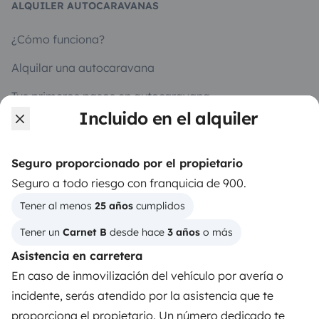
ALQUILER AUTOCARAVANAS
¿Cómo funciona?
Alquilar una autocaravana
Tus primeros pasos en autocaravana
Incluido en el alquiler
Las opiniones de nuestros usuarios
Ayuda viajero
Seguro proporcionado por el propietario
Seguro a todo riesgo con franquicia de 900.
Tener al menos 
25 años
 cumplidos
PROPIETARIOS
Tener un 
Carnet B
 desde hace 
3 años
 o más
Anunciar un vehículo
Asistencia en carretera
Contrato de alquiler
En caso de inmovilización del vehículo por avería o
incidente, serás atendido por la asistencia que te
Seguros de alquiler
proporciona el propietario. Un número dedicado te