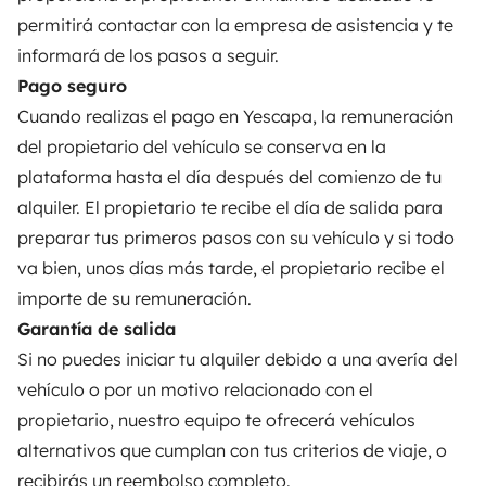
Asistencias de alquiler
permitirá contactar con la empresa de asistencia y te
informará de los pasos a seguir.
Ayuda propietario
Pago seguro
Cuando realizas el pago en Yescapa, la remuneración
del propietario del vehículo se conserva en la
plataforma hasta el día después del comienzo de tu
Medios de pago seguros
Pago en varios plazos
alquiler. El propietario te recibe el día de salida para
preparar tus primeros pasos con su vehículo y si todo
Descargar en
Disponible en
va bien, unos días más tarde, el propietario recibe el
App Store
Google Play
importe de su remuneración.
Garantía de salida
Si no puedes iniciar tu alquiler debido a una avería del
Blog
Contáctanos
Empleo
CGU
vehículo o por un motivo relacionado con el
propietario, nuestro equipo te ofrecerá vehículos
Confidencialidad
Cookies
alternativos que cumplan con tus criterios de viaje, o
recibirás un reembolso completo.
© 2026 Yescapa