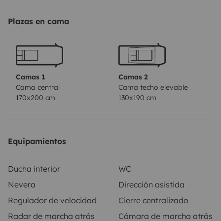
viaje con facilidad.
Una autocaravana práctica,
Plazas en cama
confortable y versátil, perfecta para disfrutar de
escapadas y grandes rutas con total
libertad.
Características principales:
5 plazas en
circulación
Camas gemelas traseras convertibles en
cama doble
Cama de techo eléctrica de 2 plazas
Cocina
Camas 1
Camas 2
Cama central
Cama techo elevable
en L
Frigorífico de gran capacidad
Baño con ducha
170x200 cm
130x190 cm
independiente
Gran garaje trasero
Salón amplio y
luminoso
Distribución cómoda y funcional
Datos
contrastados con la ficha oficial de Benimar para el
Equipamientos
modelo Tessoro T463.
Ducha interior
WC
Nevera
Dirección asistida
Regulador de velocidad
Cierre centralizado
Radar de marcha atrás
Cámara de marcha atrás