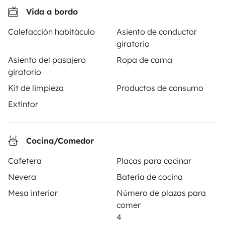
alquiler de autocaravanas y furgonetas campers entre
Vida a bordo
particulares. La plataforma tiene el papel de
intermediario de confianza y propone una solución
Calefacción habitáculo
Asiento de conductor
llave en mano para unas vacaciones en total libertad y
giratorio
seguridad.
Asiento del pasajero
Ropa de cama
giratorio
3.84/5 sobre 1170 opiniones de usuarios en Trusted
Kit de limpieza
Productos de consumo
Shops
Extintor
Instagram
X
Pinterest
Facebook
Cocina/Comedor
Cafetera
Placas para cocinar
ALQUILER AUTOCARAVANAS
Nevera
Batería de cocina
¿Cómo funciona?
Mesa interior
Número de plazas para
comer
Alquilar una autocaravana
4