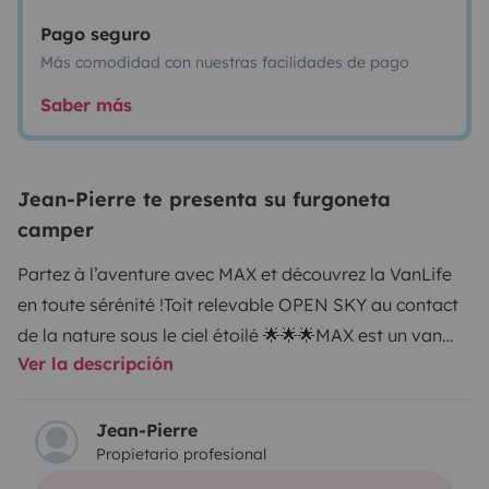
Pago seguro
Más comodidad con nuestras facilidades de pago
Saber más
Jean-Pierre te presenta su furgoneta
camper
Partez à l’aventure avec MAX et découvrez la VanLife
en toute sérénité !
Toit relevable OPEN SKY au contact
de la nature sous le ciel étoilé 🌟🌟🌟
MAX est un van
Ver la descripción
Volkswagen récemment aménagé par un
professionnel. En excellent état, il peut transporter 3
personnes et accueillir jusqu’à 2 adultes + 1 enfant pour
Jean-Pierre
Propietario profesional
la nuit. Il est prêt à partir 🚐
Pratique et accessible
:
Récupération possible à Roissy CDG (avion, TGV,