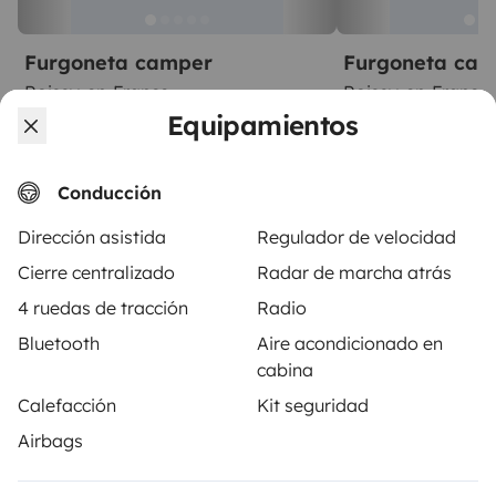
Furgoneta camper
Furgoneta ca
Roissy-en-France
Roissy-en-France
4 viajeros
4 viajeros
Equipamientos
A partir de
5,0
70 €
5,0
Best Owner
Best Owner
Conducción
Dirección asistida
Regulador de velocidad
Cierre centralizado
Radar de marcha atrás
4 ruedas de tracción
Radio
A partir de
Reservar
75 €
/día
Bluetooth
Aire acondicionado en
cabina
Calefacción
Kit seguridad
Airbags
Yescapa es una plataforma que facilita y asegura el