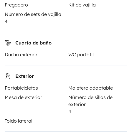
Tus primeros pasos en autocaravana
Fregadero
Kit de vajilla
Las opiniones de nuestros usuarios
Número de sets de vajilla
4
Ayuda viajero
Cuarto de baño
PROPIETARIOS
Ducha exterior
WC portátil
Anunciar un vehículo
Contrato de alquiler
Exterior
Seguros de alquiler
Portabicicletas
Maletero adaptable
Mesa de exterior
Número de sillas de
Asistencias de alquiler
exterior
Ayuda propietario
4
Toldo lateral