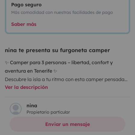
Pago seguro
Más comodidad con nuestras facilidades de pago
Saber más
nina te presenta su furgoneta camper
✨
Camper para 3 personas – libertad, confort y
aventura en Tenerife
✨
Descubre la isla a tu ritmo con esta camper pensada
Ver la descripción
para disfrutar sin preocupaciones. Cómoda, funcional
y totalmente equipada para que solo tengas que
preocuparte de vivir la experiencia.
nina
Propietario particular
🛏
Descanso perfecto
Cama matrimonial fija, siempre lista para relajarte
Enviar un mensaje
Cama individual que se convierte en comedor en