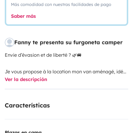
Más comodidad con nuestras facilidades de pago
Saber más
Fanny te presenta su furgoneta camper
Envie d’évasion et de liberté ? 🌿🚐
Je vous propose à la location mon van aménagé, idéal
Ver la descripción
pour partir à l’aventure en toute simplicité. Basé sur un
Citroën Jumpy, il est à la fois compact, facile à
conduire et parfaitement équipé pour vos escapades.
Características
À l’intérieur, vous trouverez un lit 2 places (lit peigne)
confortable, rapide à installer, ainsi que plusieurs
espaces de rangements pratiques pour organiser vos
Plazas en cama