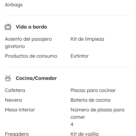
alquiler de autocaravanas y furgonetas campers entre
Airbags
particulares. La plataforma tiene el papel de
intermediario de confianza y propone una solución
llave en mano para unas vacaciones en total libertad y
Vida a bordo
seguridad.
Asiento del pasajero
Kit de limpieza
giratorio
3.84/5 sobre 1170 opiniones de usuarios en Trusted
Shops
Productos de consumo
Extintor
Instagram
X
Pinterest
Facebook
Cocina/Comedor
Cafetera
Placas para cocinar
ALQUILER AUTOCARAVANAS
Nevera
Batería de cocina
Mesa interior
Número de plazas para
¿Cómo funciona?
comer
Alquilar una autocaravana
4
Fregadero
Kit de vajilla
Tus primeros pasos en autocaravana