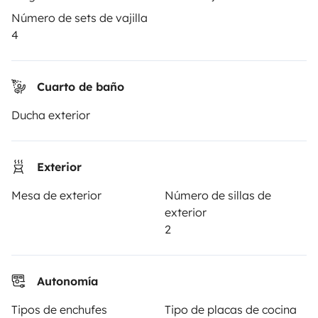
Número de sets de vajilla
Las opiniones de nuestros usuarios
4
Ayuda viajero
Cuarto de baño
PROPIETARIOS
Ducha exterior
Anunciar un vehículo
Exterior
Contrato de alquiler
Mesa de exterior
Número de sillas de
Seguros de alquiler
exterior
2
Asistencias de alquiler
Ayuda propietario
Autonomía
Tipos de enchufes
Tipo de placas de cocina