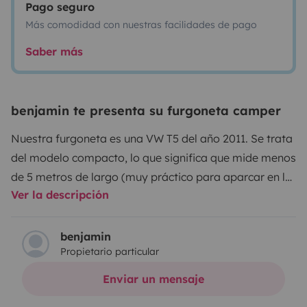
Pago seguro
Más comodidad con nuestras facilidades de pago
Saber más
benjamin te presenta su furgoneta camper
Nuestra furgoneta es una VW T5 del año 2011. Se trata
del modelo compacto, lo que significa que mide menos
de 5 metros de largo (muy práctico para aparcar en la
Ver la descripción
ciudad) y tiene una altura inferior a los 2 metros. Fue
transformada profesionalmente y con gran esmero en
el año 2023. Es sumamente funcional y se encuentra en
benjamin
Propietario particular
un estado excelente. Ofrece una experiencia de
conducción muy agradable (con 102 caballos de
Enviar un mensaje
potencia) y cuenta con aire acondicionado. Viene