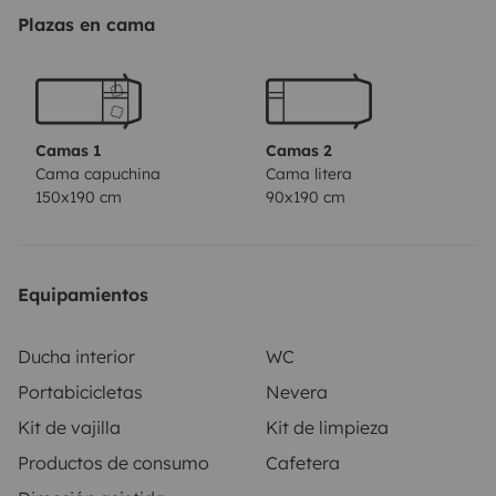
La no descarga de aguas grises o negras antes de la
Plazas en cama
devolución supondrá una penalización de 100€ de la
fianza.
Camas 1
Camas 2
Cama capuchina
Cama litera
150x190 cm
90x190 cm
Equipamientos
Ducha interior
WC
Portabicicletas
Nevera
Kit de vajilla
Kit de limpieza
Productos de consumo
Cafetera