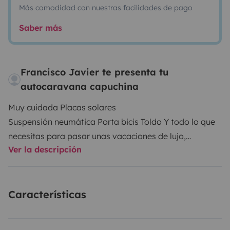
Más comodidad con nuestras facilidades de pago
Saber más
Francisco Javier te presenta tu
autocaravana capuchina
Muy cuidada Placas solares
Suspensión neumática Porta bicis Toldo Y todo lo que
necesitas para pasar unas vacaciones de lujo,
Ver la descripción
preguntar tipo de mascotas aceptadas, edad mínima
del conductor 25 años con 4 años de carnet
Características
Leer bien las condiciones antes de reservar, fianza y
penalizaciones.