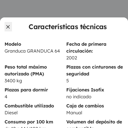
PROPIETARIOS
Características técnicas
Anunciar un vehículo
Contrato de alquiler
Modelo
Fecha de primera
Granduca GRANDUCA 64
circulación:
Seguros de alquiler
2002
Asistencias de alquiler
Peso total máximo
Plazas con cinturones de
autorizado (PMA)
seguridad
Ayuda propietario
3400 kg
5
Plazas para dormir
Fijaciones Isofix
4
no indicado
Combustible utilizado
Caja de cambios
Medios de pago seguros
Pago en varios plazos
Diesel
Manual
Consumo por 100 km
Volumen del depósito de