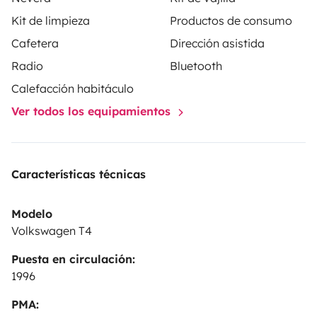
🔹 Motor y consumo de combustible:
Kit de limpieza
Productos de consumo
Cafetera
Dirección asistida
• Motor diésel 1.9 TDI
Radio
Bluetooth
• Consumo de combustible muy bajo ⛽ (ideal para
Calefacción habitáculo
viajes largos)
Ver todos los equipamientos
💼 Condiciones de alquiler:
Características técnicas
• Entrega en Santander
Modelo
• Depósito de seguridad y contrato de alquiler final
Volkswagen T4
Puesta en circulación:
• Vehículo limpio y totalmente equipado
1996
• Horario flexible (consúltanos)
PMA: