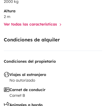
2000 kg
🌊 Ideal para escapadas a Cantabria, Asturias o
Altura
cualquier otro lugar que desees explorar.
2 m
Ver todas las características
📩 Contáctame para consultar disponibilidad, precios o
cualquier otra duda. ¡Tu próxima aventura comienza
Condiciones de alquiler
aquí!
Condiciones del propietario
Viajes al extranjero
No autorizado
Carnet de conducir
Carnet B
Animales a bordo