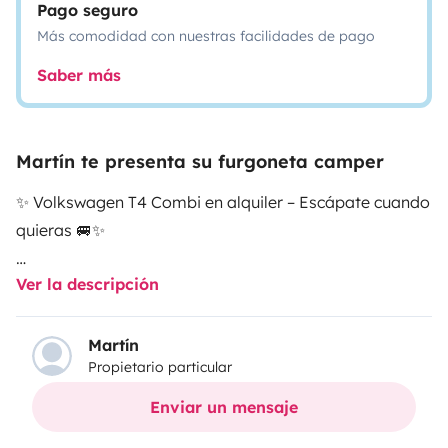
Pago seguro
Más comodidad con nuestras facilidades de pago
Saber más
Martín te presenta su furgoneta camper
✨ Volkswagen T4 Combi en alquiler – Escápate cuando
quieras 🚐✨
Ver la descripción
📍 Santander (Cantabria)
¿Buscas una escapada diferente? Disfruta de la
Martín
Propietario particular
libertad de viajar a tu ritmo con esta clásica y cómoda
Combi, lista para la aventura. Ideal para desconectar,
Enviar un mensaje
surfear o recargar energías en la naturaleza 🌄