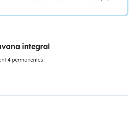
avana integral
ont 4 permanentes :
t 230v (basculement automatique)
 pour recharger les téléphones et
e caméra de recul, d’un autoradio