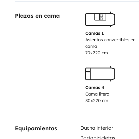
Tout l’équipement nécessaire pour profiter est fourni :
Plazas en cama
4 fauteuils inclinables
table extérieure
bâche de sol pour l’extérieur
Camas 1
Asientos convertibles en
store 4,50m sur le camping car
N’hesitez pas à nous 
cama
70x220 cm
Camas 4
Cama litera
80x220 cm
Equipamientos
Ducha interior
Portabicicletas