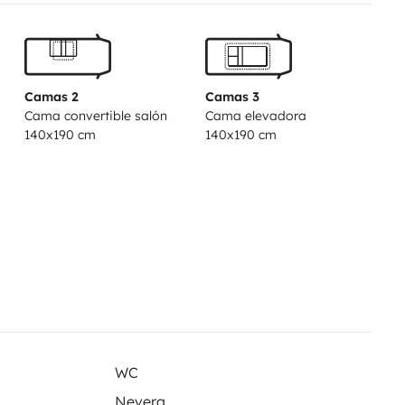
Camas 2
Camas 3
Cama convertible salón
Cama elevadora
poser vos questions.
140x190 cm
140x190 cm
WC
Nevera