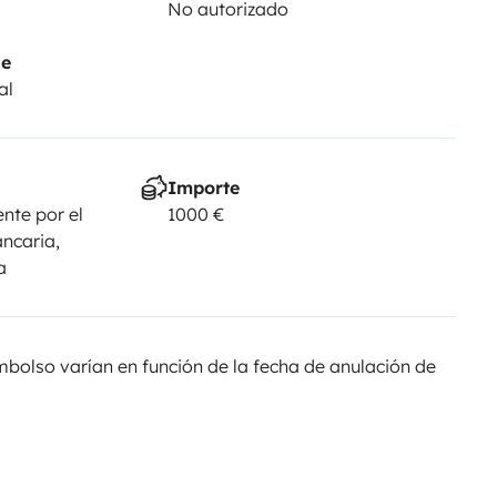
No autorizado
je
al
Importe
nte por el
1000 €
ancaria,
a
olso varían en función de la fecha de anulación de