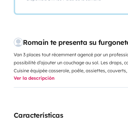
Romain te presenta su furgone
Van 3 places tout récemment agencé par un professi
possibilité d’ajouter un couchage au sol. Les draps, co
Cuisine équipée casserole, poêle, assiettes, couverts,
Ver la descripción
torchons… cuisine au gaz, frigo. Table pliable + siège 
véhicule qui permettent de manger à l’extérieur. Store 
occultant et moustiquaire. Douche solaire. WC porta
panneau solaire. Rangements adapter. Miroir.
Características