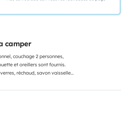
ta camper
onnel, couchage 2 personnes,
uette et oreillers sont fournis.
 verres, réchaud, savon vaisselle,
pliable en plus de la banquette du
sur le côté du véhicule. Volet
ble. Lampe portable. Prise USB,