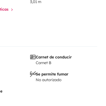
3,01 m
sticas
Carnet de conducir
Carnet B
Se permite fumar
No autorizado
je