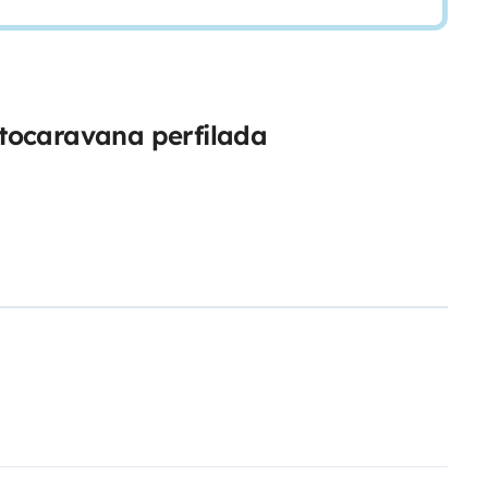
tocaravana perfilada
t/uploads/roadsurfer-RENT-
0 NOK directamente en el
trado en euros es orientativo.