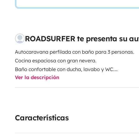
ROADSURFER te presenta su au
Autocaravana perfilada con baño para 3 personas.
Cocina espaciosa con gran nevera.
Baño confortable con ducha, lavabo y WC.
Ver la descripción
Calefacción autónoma. 2+1 camas.
Más info y T&Cs: https://roadsurfer.com/wp-conten
TermsConditions-2026-1-15-ES.pdf
Recuerda que debes entregar una fianza de 15.500,0
Características
momento de la recogida del vehículo. El importe mos