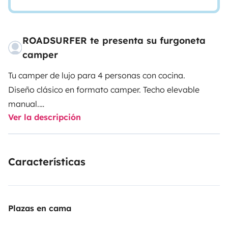
ROADSURFER te presenta su furgoneta
camper
Tu camper de lujo para 4 personas con cocina.
Diseño clásico en formato camper. Techo elevable
manual.
Ver la descripción
Cocina integrada con fregadero, fogón y nevera.
Ducha exterior (fría). Calefacción autónoma (diésel).
4 plazas y camas.
Características
Más info y T&Cs: https://roadsurfer.com/wp-
content/uploads/roadsurfer-RENT-TermsConditions-
2026-1-15-ES.pdf
Plazas en cama
Recuerda que debes entregar una fianza de