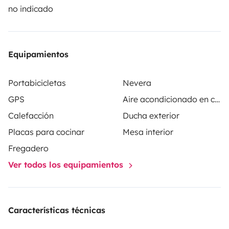
15.500,00 NOK directamente en el momento de la
no indicado
recogida del vehículo. El importe mostrado en euros es
orientativo.
Equipamientos
Portabicicletas
Nevera
GPS
Aire acondicionado en cabina
Calefacción
Ducha exterior
Placas para cocinar
Mesa interior
Fregadero
Ver todos los equipamientos
Características técnicas