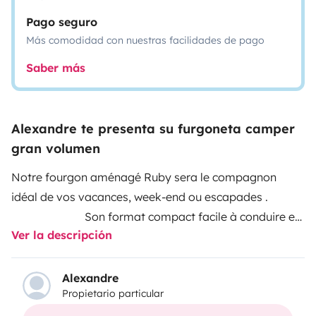
Pago seguro
Más comodidad con nuestras facilidades de pago
Saber más
Alexandre te presenta su furgoneta camper
gran volumen
Notre fourgon aménagé Ruby sera le compagnon
idéal de vos vacances, week-end ou escapades .
Son format compact facile à conduire et
Ver la descripción
à stationner avec sa caméra de recul facilitera vos
déplacements. 5.41m de long. Son
équipement est complet et son confort optimal
Alexandre
Propietario particular
(douche, wc, kitchenette équipée, mobilier extérieur,
store ) fera de votre voyage une expérience agréable,