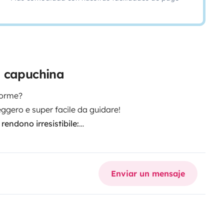
a capuchina
norme?
eggero e super facile da guidare!
rendono irresistibile:
ntenuti e ottima coppia per
que (parcheggi normali,
Enviar un mensaje
 + 2 letti a castello larghezza 1
ento nella cellula