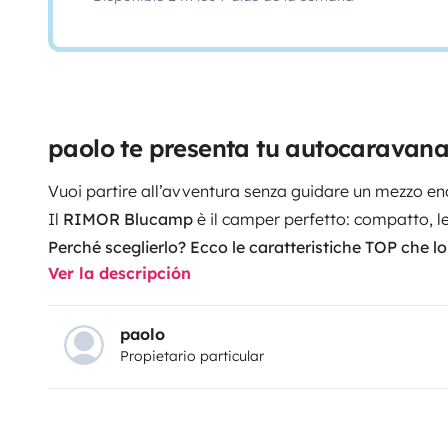
paolo te presenta tu autocaravan
Vuoi partire all’avventura senza guidare un mezzo e
Il
RIMOR
Blucamp
è il camper perfetto: compatto, l
Perché sceglierlo? Ecco le caratteristiche TOP che lo 
Ver la descripción
•
Motore/Meccanica affidabile 2200 cc
– consumi co
salite e percorsi misti
•
Ingombro ridotto
– lunghezza 6,68 mt , entra ovun
paolo
Propietario particular
campeggi piccoli, strade di montagna)
•
Posti letto comodi
per 6 persone (letto matrimoniale
mt circa + eventuale dinette trasformabile
•
Aria Condizionata
in cabina e sistema di raffrescam