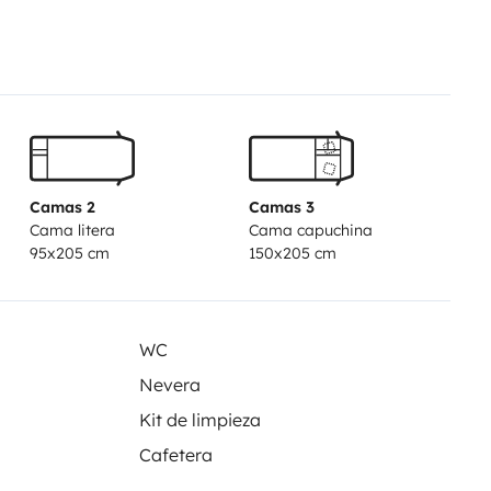
igo con congelatore, kit cucina
la), oliosale, oltre tanto spazio
– comfort garantito
et. mani, carta igienica
Camas 2
Camas 3
utonomia reale di diversi giorni
Cama litera
Cama capuchina
tica
95x205 cm
150x205 cm
o spazio interno
ti, design italiano moderno e
WC
Nevera
Kit de limpieza
Cafetera
n Italia
ll’acquisto