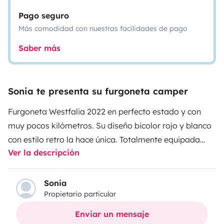
Pago seguro
Más comodidad con nuestras facilidades de pago
Saber más
Sonia te presenta su furgoneta camper
Furgoneta Westfalia 2022 en perfecto estado y con
muy pocos kilómetros. Su diseño bicolor rojo y blanco
con estilo retro la hace única. Totalmente equipada
Ver la descripción
para tus escapadas: mesa, sillas y toldo integrado
para disfrutar de tus comidas al aire libre, bajo el sol o
con vistas increíbles. Cómoda, práctica y lista para
Sonia
Propietario particular
salir, es una auténtica invitación a la libertad.
Enviar un mensaje