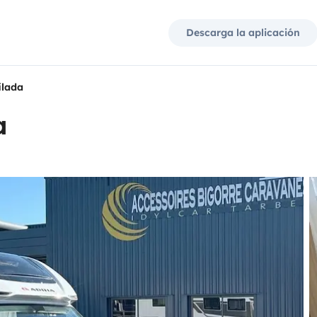
Descarga la aplicación
ilada
a