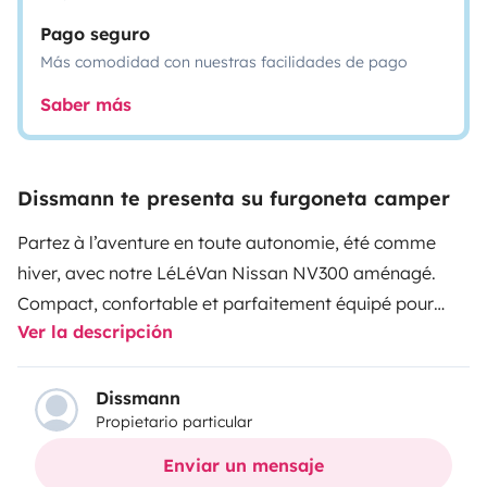
Pago seguro
Más comodidad con nuestras facilidades de pago
Saber más
Dissmann te presenta su furgoneta camper
Partez à l’aventure en toute autonomie, été comme
hiver, avec notre LéLéVan Nissan NV300 aménagé.
Compact, confortable et parfaitement équipé pour
Ver la descripción
tous types de séjours. Une tente de toit est disponible
en option pour 20€/jour.
Dissmann
Propietario particular
Enviar un mensaje