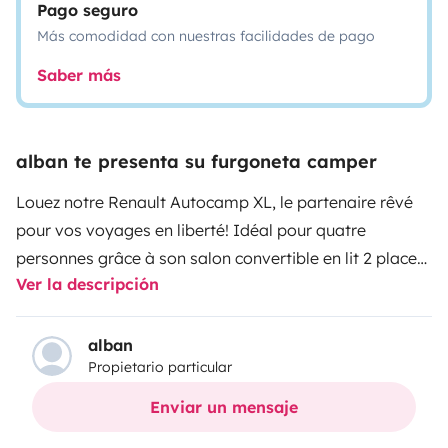
Pago seguro
Más comodidad con nuestras facilidades de pago
Saber más
alban te presenta su furgoneta camper
Louez notre Renault Autocamp XL, le partenaire rêvé
pour vos voyages en liberté! Idéal pour quatre
personnes grâce à son salon convertible en lit 2 places
Ver la descripción
et du toit relevable qui en plus d'offrir un espace
confortable debout pourra également accueillir
facilement 2 adultes pour la nuit.
Il à la particularité
alban
Propietario particular
d'avoir un espace intérieur de toilette avec un wc
chimique et surtout une douche intérieur avec eau
Enviar un mensaje
chaude. (la douche extérieure est possible