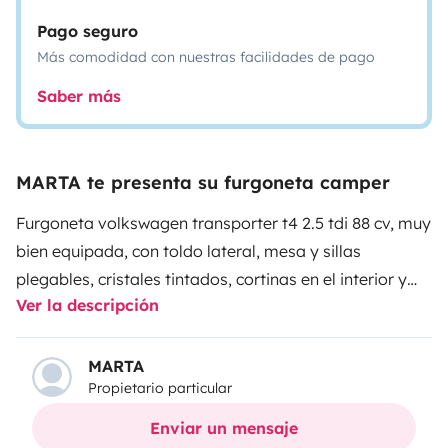
Pago seguro
Más comodidad con nuestras facilidades de pago
Saber más
MARTA te presenta su furgoneta camper
Furgoneta volkswagen transporter t4 2.5 tdi 88 cv, muy
bien equipada, con toldo lateral, mesa y sillas
plegables, cristales tintados, cortinas en el interior y
Ver la descripción
oscurecedores para ventanas delanteras y luna,
calefacción estacionaria, luces interiores con regulador
de intensidad, estructura de cama plegable y colchon
MARTA
Propietario particular
plegable que hace muy cómodo y fácil su recogida
para poder comer en el interior quedándose como un
Enviar un mensaje
banco para dos personas, taburete para interior que