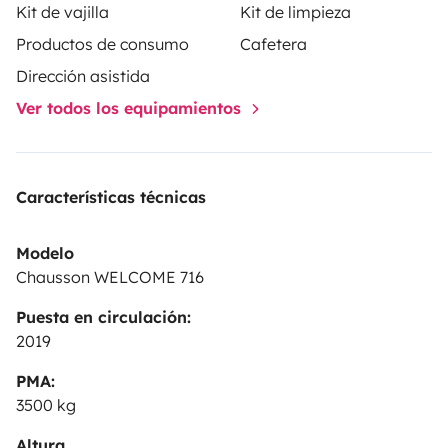
Kit de vajilla
Kit de limpieza
Posibilidad de dejar tu vehículo en el lugar durante el
Productos de consumo
Cafetera
alquiler bajo cámaras de vigilancia y portón ✨ ¡Joy
Dirección asistida
solo espera por ti para nuevas aventuras! Con gusto 😊
Ver todos los equipamientos
Vincent&Mélanie
Características técnicas
Modelo
Chausson WELCOME 716
Puesta en circulación:
2019
PMA:
3500 kg
Altura