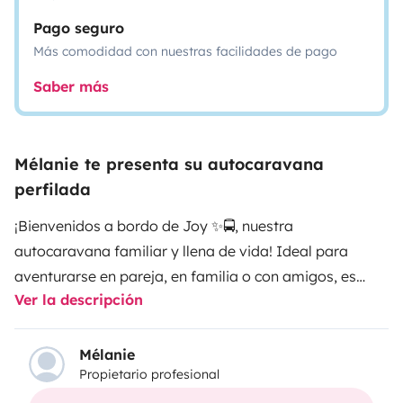
Pago seguro
Más comodidad con nuestras facilidades de pago
Saber más
Mélanie te presenta su autocaravana
perfilada
¡Bienvenidos a bordo de Joy ✨🚍, nuestra
autocaravana familiar y llena de vida! Ideal para
aventurarse en pareja, en familia o con amigos, es
Ver la descripción
espaciosa, cómoda y totalmente equipada para que
solo tengas una cosa en mente: ¡disfrutar!A bordo de
JoyJoy cuenta con 5 plazas en el permiso de
Mélanie
Propietario profesional
circulación y 5 camas cómodas. En la parte delantera,
un amplio salón luminoso perfecto para compartir