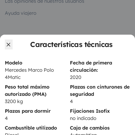
Las opiniones de nuestros usuarios
Ayuda viajero
PROPIETARIOS
Características técnicas
Anunciar un vehículo
Contrato de alquiler
Modelo
Fecha de primera
Mercedes Marco Polo
circulación:
Seguros de alquiler
4Matic
2020
Asistencias de alquiler
Peso total máximo
Plazas con cinturones de
autorizado (PMA)
seguridad
Ayuda propietario
3200 kg
4
Plazas para dormir
Fijaciones Isofix
4
no indicado
Combustible utilizado
Caja de cambios
Medios de pago seguros
Pago en varios plazos