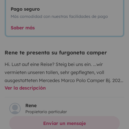
Pago seguro
Más comodidad con nuestras facilidades de pago
Saber más
Rene te presenta su furgoneta camper
Hi. Lust auf eine Reise? Steig bei uns ein. ...
wir
vermieten unseren tollen, sehr gepflegten, voll
ausgestatteten Mercedes Marco Polo Camper Bj. 2020,
Ver la descripción
mit kompletter Grundausstattung. Einfach nur
Bettwäsche, Handtücher, persönliches, Verpflegung
und gute Laune mitbringen - schon kanns los gehen.
Für
Rene
Propietario particular
entspannte Fahrer gibt es: Parksensoren, Kamera
vorne und hinten, Fahrzeughöhe ca. 2m (gut für die
Enviar un mensaje
meisten Parkhäuser, Fähren), Abstands-Tempomat.