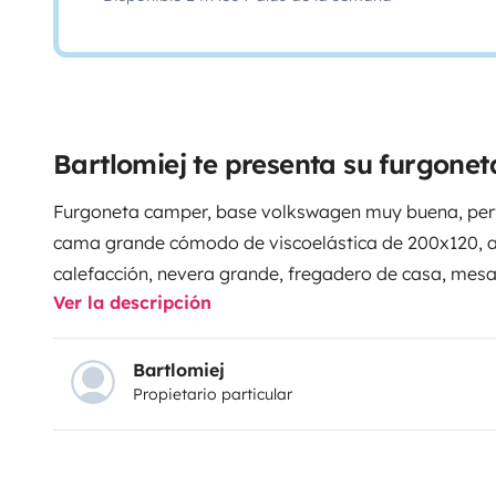
Bartlomiej te presenta su furgone
Furgoneta camper, base volkswagen muy buena, perf
cama grande cómodo de viscoelástica de 200x120, ai
calefacción, nevera grande, fregadero de casa, mes
Ver la descripción
de roble macizo al igual que en la cocina ducha más
120x80 con calentador de agua de 15l, 6 cajones de 
incluida con sabanas, toallas, vajilla, utencilios de co
Bartlomiej
Propietario particular
calidad con respaldo alto y mesa plegable de alumin
cajones debajo de la cama.
Por fuera tiene desperfectos de chapa y pintura.