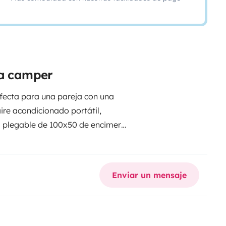
ta camper
ecta para una pareja con una
re acondicionado portátil,
a plegable de 100x50 de encimera
 grande que en una casa de
75 centímetros de profundo, va
cina, dos sillas plegables de alta
Enviar un mensaje
io qué se encuentra en uno de los