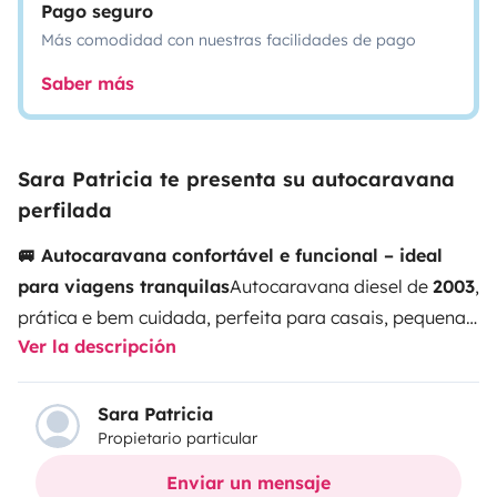
Pago seguro
Más comodidad con nuestras facilidades de pago
Saber más
Sara Patricia te presenta su autocaravana
perfilada
🚐 Autocaravana confortável e funcional – ideal
para viagens tranquilas
Autocaravana diesel de
2003
,
prática e bem cuidada, perfeita para casais, pequenas
Ver la descripción
famílias ou quem procura viajar com calma e
autonomia.
Pensada para quem valoriza conforto,
simplicidade e liberdade na estrada 🌿
🚗
Condução &
Sara Patricia
Propietario particular
espaço interior
6 lugares sentados, 4 lugares com
cinto de segurança
Zona de refeições com mesa
Muitos
Enviar un mensaje