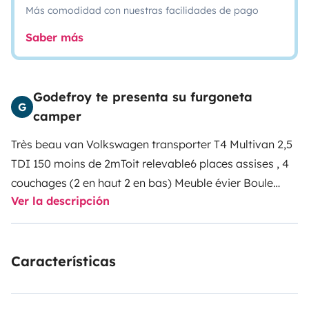
Más comodidad con nuestras facilidades de pago
Saber más
Godefroy te presenta su furgoneta
G
camper
Très beau van Volkswagen transporter T4 Multivan 2,5
TDI 150 moins de 2m
Toit relevable
6 places assises , 4
couchages (2 en haut 2 en bas)
Meuble évier
Boule
Ver la descripción
attelage
Características