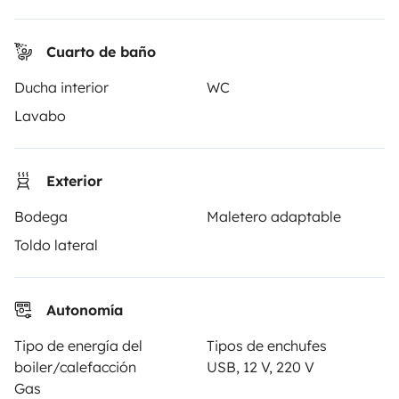
PROPIETARIOS
Cuarto de baño
Anunciar un vehículo
Ducha interior
WC
Contrato de alquiler
Lavabo
Seguros de alquiler
Asistencias de alquiler
Exterior
Ayuda propietario
Bodega
Maletero adaptable
Toldo lateral
Autonomía
Medios de pago seguros
Pago en varios plazos
Tipo de energía del
Tipos de enchufes
boiler/calefacción
USB, 12 V, 220 V
Descargar en
Disponible en
Gas
App Store
Google Play