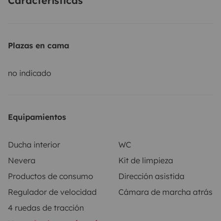
Características
almacenamiento permiten llevar todo lo necesario
para las vacaciones. Ideal para parejas o pequeños
grupos el Hymer Exsis 474 convierte cada viaje en una
Plazas en cama
experiencia relajante y sin preocupaciones perfecta
para escapadas de fin de semana o viajes por
no indicado
carretera
Equipamientos
Ducha interior
WC
Nevera
Kit de limpieza
Productos de consumo
Dirección asistida
Regulador de velocidad
Cámara de marcha atrás
4 ruedas de tracción