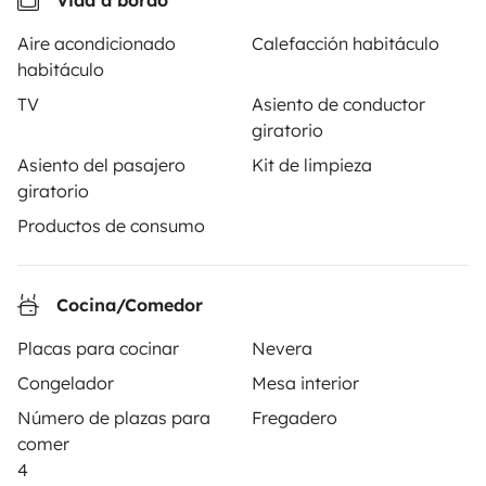
Vida a bordo
3.84/5 sobre 1170 opiniones de usuarios en Trusted
Aire acondicionado
Calefacción habitáculo
Shops
habitáculo
TV
Asiento de conductor
Instagram
X
Pinterest
Facebook
giratorio
Asiento del pasajero
Kit de limpieza
giratorio
ALQUILER AUTOCARAVANAS
Productos de consumo
¿Cómo funciona?
Alquilar una autocaravana
Cocina/Comedor
Tus primeros pasos en autocaravana
Placas para cocinar
Nevera
Congelador
Mesa interior
Las opiniones de nuestros usuarios
Número de plazas para
Fregadero
Ayuda viajero
comer
4