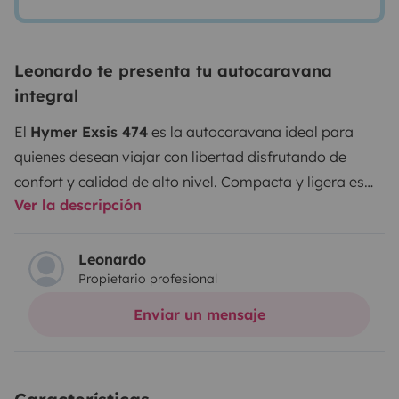
Leonardo te presenta tu autocaravana
integral
El
Hymer Exsis 474
es la autocaravana ideal para
quienes desean viajar con libertad disfrutando de
confort y calidad de alto nivel. Compacta y ligera es
Ver la descripción
muy fácil de conducir y se adapta tanto a viajeros
experimentados como a quienes se inician en el mundo
del caravaning. El interior es luminoso y bien
Leonardo
Propietario profesional
distribuido con una zona de estar acogedora una
cocina funcional totalmente equipada y un baño
Enviar un mensaje
completo con ducha. El excelente aislamiento
garantiza un ambiente agradable en cualquier época
del año mientras que los amplios espacios de