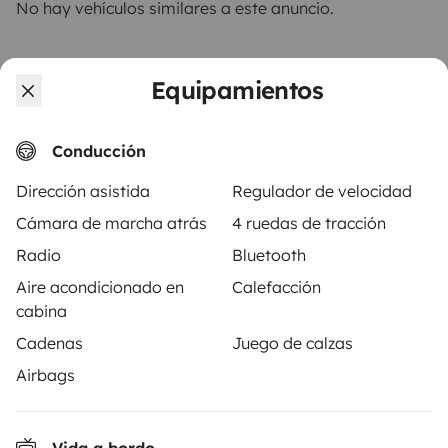
No hay vehículos similares a este anuncio.
Equipamientos
A partir de
Conducción
Reservar
101,85 €
/día
Dirección asistida
Regulador de velocidad
Cámara de marcha atrás
4 ruedas de tracción
Radio
Bluetooth
Aire acondicionado en
Calefacción
Yescapa es una plataforma que facilita y asegura el
cabina
alquiler de autocaravanas y furgonetas campers entre
Cadenas
Juego de calzas
particulares. La plataforma tiene el papel de
intermediario de confianza y propone una solución
Airbags
llave en mano para unas vacaciones en total libertad y
seguridad.