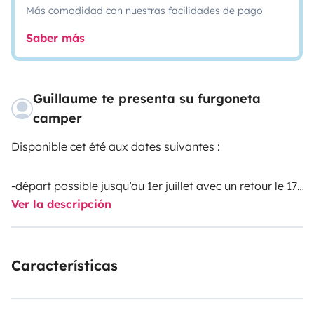
Más comodidad con nuestras facilidades de pago
Saber más
Guillaume te presenta su furgoneta
camper
Disponible cet été aux dates suivantes :
-départ possible jusqu’au 1er juillet avec un retour le 17,
Ver la descripción
le 18 ou le 19 juillet
-départ possible le 17, 18 ou 19 juillet avec un retour le
Características
31 juillet, 1er ou 2 août
-et location à la semaine en août avec départ et retour