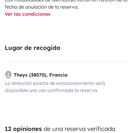
Prévoir 45 min pour le briefing au départ. Puis je vous
fecha de anulación de la reserva.
laisse tout le temps qu’il vous faut pour le transfert de
Ver las condiciones
vos affaires de votre véhicule dans le van.
Possibilité de venir vous chercher à la gare de Goncelin,
Grenoble ou Pontcharra en fonction de mes
Lugar de recogida
disponibilités et de la durée de votre séjour.
Au plaisir de vous rencontrer !
Theys (38570), Francia
Guillaume
La dirección exacta de estacionamiento será
disponible una vez confirmada la reserva.
12 opiniones
de una reserva verificada