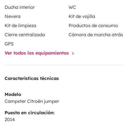
Options : vélo pliant, sac de trek (avec tente, sac de
Ducha interior
WC
couchage, tapis de trek…)
Nevera
Kit de vajilla
Kit de limpieza
Productos de consumo
Cierre centralizado
Cámara de marcha atrás
GPS
Ver todos los equipamientos
Características técnicas
Modelo
Campster Citroën jumper
Puesta en circulación:
2014