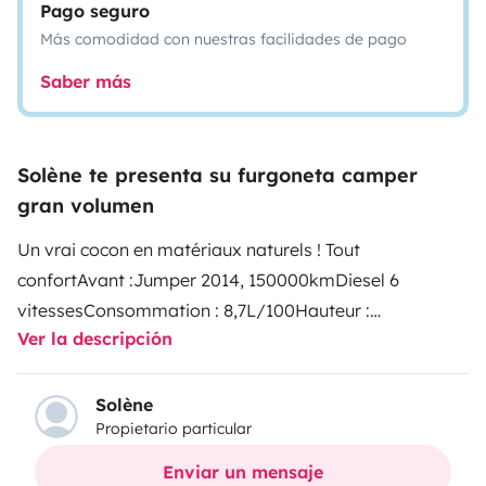
Pago seguro
Más comodidad con nuestras facilidades de pago
Saber más
Solène te presenta su furgoneta camper
gran volumen
Un vrai cocon en matériaux naturels ! Tout
confortAvant :
Jumper 2014, 150000km
Diesel 6
vitesses
Consommation : 8,7L/100
Hauteur :
Ver la descripción
2,7m
Permis B
3 places
Ecran tactile bluetooth carplay &
android auto (carte, musique, téléphone…)
Caméra de
recul
Dashcam
Place du milieu rabattable en table (pour
Solène
Propietario particular
le drive)
Compartiment climatisé pour boissons
Arrière
:
Isolation armaflex + liège
Finition contreplaqué
Enviar un mensaje