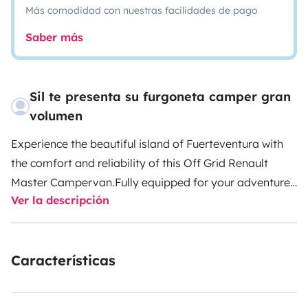
Más comodidad con nuestras facilidades de pago
Saber más
Sil te presenta su furgoneta camper gran
volumen
Experience the beautiful island of Fuerteventura with
the comfort and reliability of this Off Grid Renault
Master Campervan.
Fully equipped for your adventure:
Ver la descripción
a large compressor fridge to keep your drinks cold, an
indoor and outdoor shower with a large water capacity
to refresh yourself after a day of surfing or hiking and
Características
a cozy interior that invites you to relax and enjoy this
beautiful scenery.
Ready to take you along to the
endless beaches, sunsets and hidden coves of this