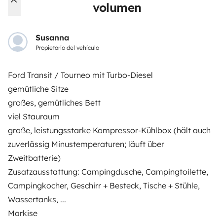
Asistencias de alquiler
volumen
Ayuda propietario
Susanna
Propietario del vehículo
Ford Transit / Tourneo mit Turbo-Diesel
Medios de pago seguros
Pago en varios plazos
gemütliche Sitze
großes, gemütliches Bett
Descargar en
Disponible en
viel Stauraum
App Store
Google Play
große, leistungsstarke Kompressor-Kühlbox (hält auch
zuverlässig Minustemperaturen; läuft über
Zweitbatterie)
Blog
Contáctanos
Empleo
CGU
Zusatzausstattung: Campingdusche, Campingtoilette,
Campingkocher, Geschirr + Besteck, Tische + Stühle,
Confidencialidad
Cookies
Wassertanks, ...
Markise
© 2026 Yescapa