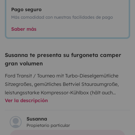
Pago seguro
Más comodidad con nuestras facilidades de pago
Saber más
Susanna te presenta su furgoneta camper
gran volumen
Ford Transit / Tourneo mit Turbo-Diesel
gemütliche
Sitze
großes, gemütliches Bett
viel Stauraum
große,
leistungsstarke Kompressor-Kühlbox (hält auch
Ver la descripción
zuverlässig Minustemperaturen; läuft über
Zweitbatterie)
Zusatzausstattung: Campingdusche,
Campingtoilette, Campingkocher, Geschirr + Besteck,
Susanna
Propietario particular
Tische + Stühle, Wassertanks, ...
Markise