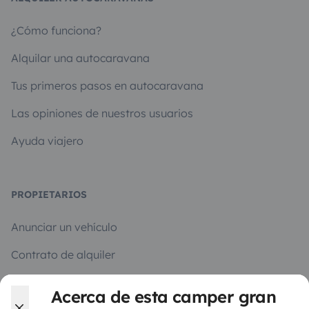
¿Cómo funciona?
Alquilar una autocaravana
Tus primeros pasos en autocaravana
Las opiniones de nuestros usuarios
Ayuda viajero
PROPIETARIOS
Anunciar un vehículo
Contrato de alquiler
Seguros de alquiler
Acerca de esta camper gran