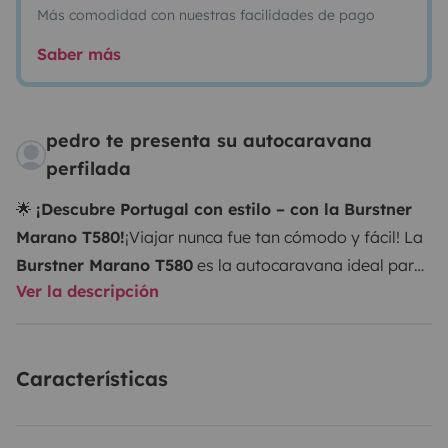
Más comodidad con nuestras facilidades de pago
Saber más
pedro te presenta su autocaravana
perfilada
🌟
¡Descubre Portugal con estilo – con la Burstner
Marano T580!
¡Viajar nunca fue tan cómodo y fácil! La
Burstner Marano T580
es la autocaravana ideal para
Ver la descripción
2 adultos y 1 niño
que buscan libertad, confort y
seguridad en las carreteras de Portugal.
Compacta y
fácil de conducir, ofrece una
conducción suave y
Características
placentera
, perfecta para recorrer el país sin
preocupaciones. Su interior combina
lujo, diseño
elegante
y
todo el equipamiento necesario
para