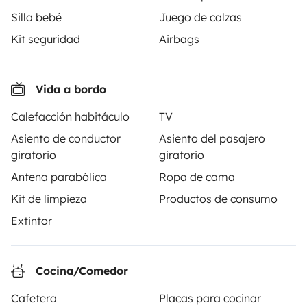
4 viajeros
4 viajeros
A partir de
Silla bebé
Juego de calzas
5,0
60 €
5,0
Best Owner
Best Owner
Kit seguridad
Airbags
Vida a bordo
Calefacción habitáculo
TV
A partir de
Solicitud de alquiler
Asiento de conductor
Asiento del pasajero
90 €
/día
giratorio
giratorio
Antena parabólica
Ropa de cama
Kit de limpieza
Productos de consumo
Extintor
Yescapa es una plataforma que facilita y asegura el
alquiler de autocaravanas y furgonetas campers entre
particulares. La plataforma tiene el papel de
Cocina/Comedor
intermediario de confianza y propone una solución
Cafetera
Placas para cocinar
llave en mano para unas vacaciones en total libertad y