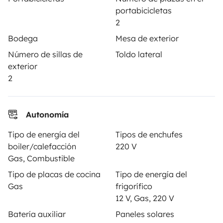
portabicicletas
2
PROPIETARIOS
Bodega
Mesa de exterior
Número de sillas de
Toldo lateral
Anunciar un vehículo
exterior
2
Contrato de alquiler
Seguros de alquiler
Autonomía
Asistencias de alquiler
Tipo de energía del
Tipos de enchufes
Ayuda propietario
boiler/calefacción
220 V
Gas, Combustible
Tipo de placas de cocina
Tipo de energía del
Gas
frigorífico
12 V, Gas, 220 V
Medios de pago seguros
Pago en varios plazos
Batería auxiliar
Paneles solares