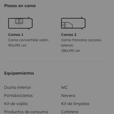
sentirte como en casa.
✨
Destacados:
Espacio cómodo
Plazas en cama
para 2 adultos + 1 niño
Cama doble fija + cama
adicional para niño
Cocina equipada (fogones, nevera,
fregadero)
Baño con ducha y WC privado
Calefacción,
agua caliente y total autonomía
Panel solar, batería
Camas 1
Camas 2
auxiliar y amplio espacio de almacenamiento
Ideal
Cama convertible salón
Cama francesa (acceso
90x190 cm
lateral)
para escapadas románticas o aventuras
138x195 cm
familiares
Explora Portugal con total libertad y
despierta cada día con un nuevo paisaje — ¡viaja con
comodidad, estilo y seguridad!
Equipamientos
Ducha interior
WC
Portabicicletas
Nevera
Kit de vajilla
Kit de limpieza
Productos de consumo
Cafetera