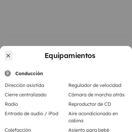
Vehículos similares cerca de Lisboa
Equipamientos
Conducción
Dirección asistida
Regulador de velocidad
Cierre centralizado
Cámara de marcha atrás
Radio
Reproductor de CD
Entrada de audio / iPod
Aire acondicionado en
cabina
Autocaravana Capuchina
Autocaravana 
LIsboa
Lisboa
Calefacción
Asiento para bebé