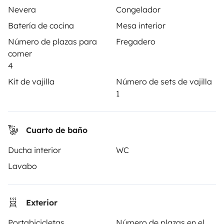
seguridad.
Nevera
Congelador
Batería de cocina
Mesa interior
3.82/5 sobre 1171 opiniones de usuarios en Trusted
Número de plazas para
Fregadero
Shops
comer
4
Instagram
X
Pinterest
Facebook
Kit de vajilla
Número de sets de vajilla
1
ALQUILER AUTOCARAVANAS
Cuarto de baño
¿Cómo funciona?
Ducha interior
WC
Alquilar una autocaravana
Lavabo
Tus primeros pasos en autocaravana
Las opiniones de nuestros usuarios
Exterior
Ayuda viajero
Portabicicletas
Número de plazas en el