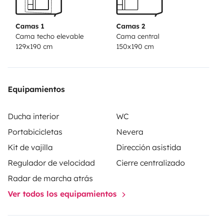
amigos. A casa de banho tem um lavatório, WC com
função de SOG, bem como uma cabine de duche
Camas 1
Camas 2
separada e de água quente. Estamos habilitados e
Cama techo elevable
Cama central
129x190 cm
150x190 cm
disponível para prestar toda a assistência,
esclarecimento de dúvidas e apoio técnico durante a
viagem, 24 horas. Disponho de aparcamento privado
e gratuito para guardar a sua viatura durante a
Equipamientos
viagem, caso seja necessário.
Ducha interior
WC
Portabicicletas
Nevera
Kit de vajilla
Dirección asistida
Regulador de velocidad
Cierre centralizado
Radar de marcha atrás
Ver todos los equipamientos