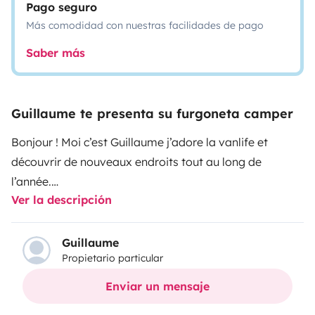
Pago seguro
Más comodidad con nuestras facilidades de pago
Saber más
Guillaume te presenta su furgoneta camper
Bonjour ! Moi c’est Guillaume j’adore la vanlife et
découvrir de nouveaux endroits tout au long de
l’année.
Ver la descripción
Si, toi aussi tu veux essayer, je te loue mon van
aménagé qui vous plairas à coup sûr !
Guillaume
Propietario particular
Son confort de route ainsi que son confort de sommeil
va vous bercer, équipé d’un toit relevable, vous allez
Enviar un mensaje
pouvoir dormir au frais en été et au chaud en bas en