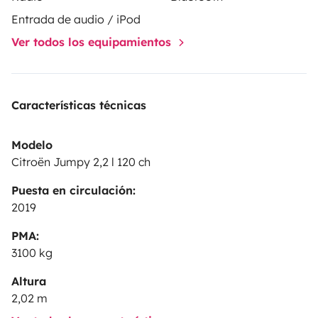
équipements bien pratique en voiture de nos jours.
Entrada de audio / iPod
Ver todos los equipamientos
Si besoin d’infos n’hésitez pas à me contacter.
Vous pouvez laisser votre voiture chez moi pendant
votre séjour, aucun souci tout est fermé.
Bonne route et surtout n’oubliez pas de vanlifer 🚐⛰️🏝️
Características técnicas
Modelo
Citroën Jumpy 2,2 l 120 ch
Puesta en circulación:
2019
PMA:
3100 kg
Altura
2,02 m