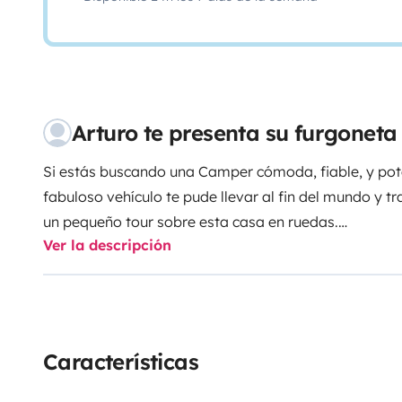
Arturo te presenta su furgonet
Si estás buscando una Camper cómoda, fiable, y pot
fabuloso vehículo te pude llevar al fin del mundo y t
un pequeño tour sobre esta casa en ruedas.
Ver la descripción
Empezando por habitáculo, contamos con una cocina
los cacharros necesarios(sartén, olla, escurridero..) 
solo bocadillos durante todo el viaje.
Características
Cuenta con un baño separado, con retrete y ducha int
ducha en cualquier momento sin tener que preocupar