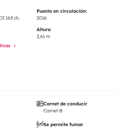
la empresa camperizadora
Puesta en circulación:
 mercedes. El tercer y cuarto
DI 163 ch.
2016
Altura
2,61 m
sticas
Carnet de conducir
Carnet B
Se permite fumar