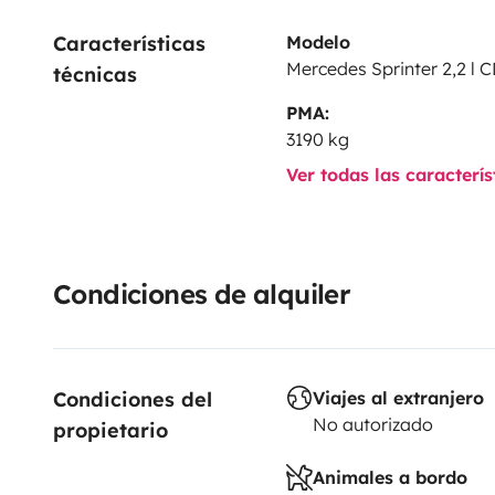
este caso, se trataba de una combi de pasajeros y 
Características 
Modelo
mantuvo los anchos y comodos asientos originales de
Mercedes Sprinter 2,2 l C
técnicas
pasajero agradecerán está eleccion
PMA:
3190 kg
Ver todas las caracterí
Condiciones de alquiler
Condiciones del 
Viajes al extranjero
No autorizado
propietario
Animales a bordo