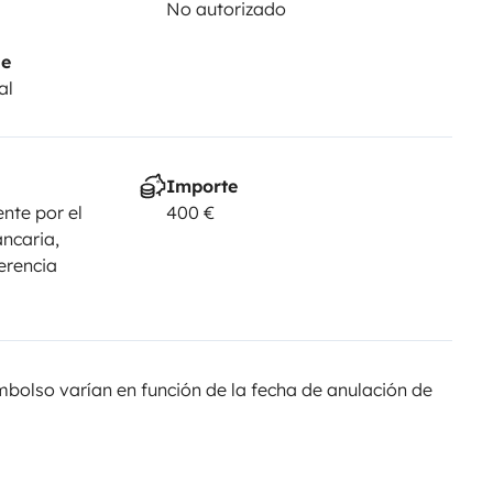
No autorizado
je
al
Importe
nte por el
400 €
ancaria,
ferencia
olso varían en función de la fecha de anulación de