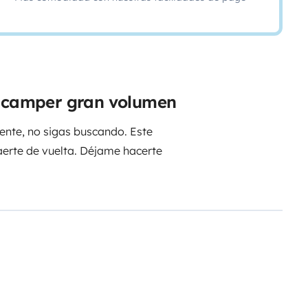
a camper gran volumen
ente, no sigas buscando. Este
raerte de vuelta. Déjame hacerte
 a gas con dos fuegos y todos
suficiente para no tener que comer
erior. Idóneo, para darte una
te de nada. Aunque si lo